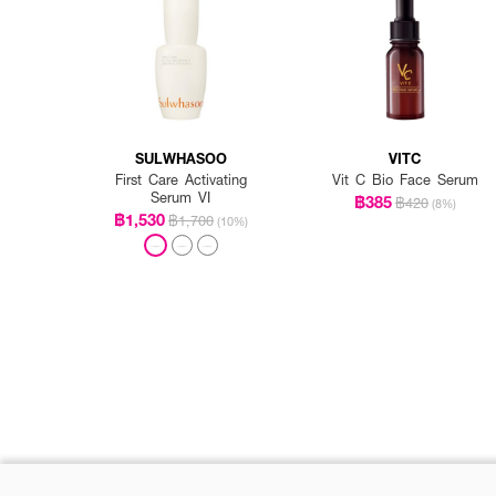
SULWHASOO
VITC
First Care Activating
Vit C Bio Face Serum
Serum VI
฿385
฿420
(8%)
฿1,530
฿1,700
(10%)