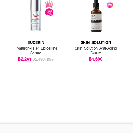
EUCERIN
SKIN SOLUTION
Hyaluron-Filler Epicelline
Skin Solution Anti-Aging
Serum
Serum
฿2,241
฿1,690
฿2,490
(10%)