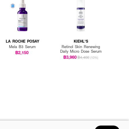
LA ROCHE POSAY
KIEHL'S
Mela B3 Serum
Retinol Skin Renewing
Daily Micro Dose Serum
฿2,150
฿3,960
฿4,400
(10%)