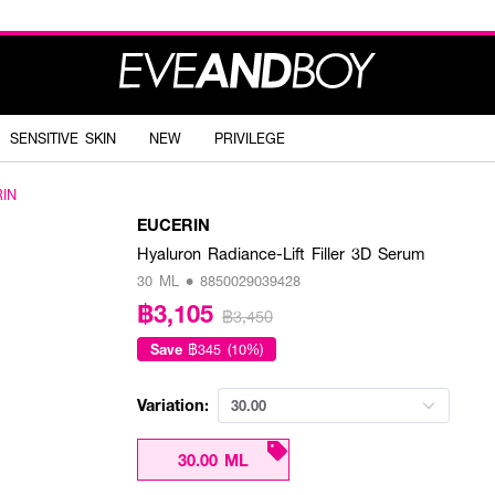
SENSITIVE SKIN
NEW
PRIVILEGE
IN
EUCERIN
Hyaluron Radiance-Lift Filler 3D Serum
30 ML • 8850029039428
฿3,105
฿3,450
Save
฿345 (10%)
Variation:
30.00
30.00 ML