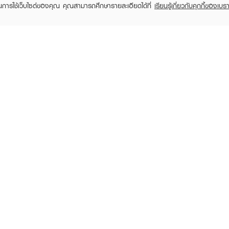
ในการใช้เว็บไซต์ของคุณ คุณสามารถศึกษารายละเอียดได้ที่
เรียนรู้เกี่ยวกับคุกกี้ของเบรา
TOMER CARE
EVEANDBOY MEMBER
 Shopping
Member registration
 store
t us