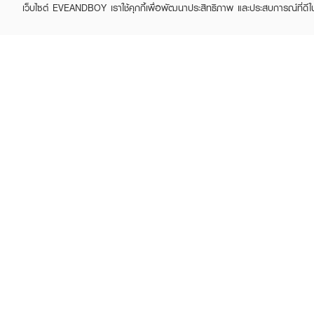
เว็บไซต์ EVEANDBOY เราใช้คุกกี้เพื่อพัฒนาประสิทธิภาพ และประสบการณ์ที่ดี
ABOUT EVEANDBOY
CUS
Brand story
Online
Privacy Policy
Find a
Terms and Conditions
Contac
Sell on EVEANDBOY
Whistleblowing