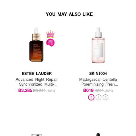
YOU MAY ALSO LIKE
ESTEE LAUDER
SKIN1004
Advanced Night Repair
Madagascar Centella
Synchronized Multi-
Poreminizing Fresh
Recovery Complex
Ampoule
฿3,285
฿619
฿3,650
฿890
(10%)
(30%)