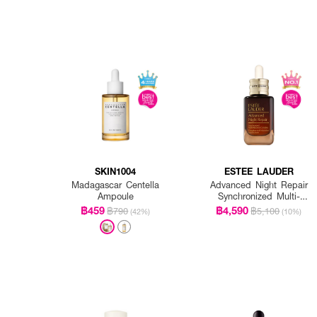
SKIN1004
ESTEE LAUDER
Madagascar Centella
Advanced Night Repair
Ampoule
Synchronized Multi-
Recovery Complex
฿459
฿4,590
฿790
฿5,100
(42%)
(10%)