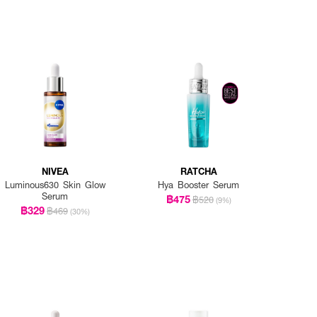
NIVEA
RATCHA
Luminous630 Skin Glow
Hya Booster Serum
Serum
฿475
฿520
(9%)
฿329
฿469
(30%)