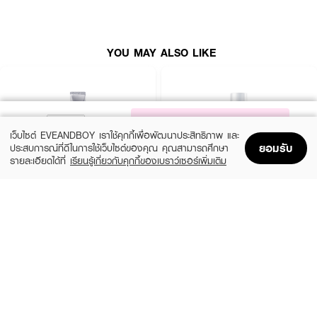
YOU MAY ALSO LIKE
NOTIFY ME
เว็บไซต์ EVEANDBOY เราใช้คุกกี้เพื่อพัฒนาประสิทธิภาพ และ
ยอมรับ
ประสบการณ์ที่ดีในการใช้เว็บไซต์ของคุณ คุณสามารถศึกษา
รายละเอียดได้ที่
เรียนรู้เกี่ยวกับคุกกี้ของเบราว์เซอร์เพิ่มเติม
Home
Home
Promotions
Promotions
Shopping Bag
Shopping Bag
Account
Account
MELANO CC
SRICHAND
Vitamin C Brightening Essence
Skin Moisture Burst Essence
(50%)
(43%)
฿240
฿249
฿480
฿435
size 20 ML
size 150 ML