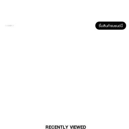
· FDA Registration No. : 11-1-6700018858, 11-1-6300049759
How to Use :
ซื้อสินค้าแบรนด์นี้
ทาบำรุงทั่วใบหน้า และลำคอเป็นประจำทุกเช้าและก่อนนอน โดยใช้เป็นขั้นตอนแรกเพื่อ
เพิ่มความชุ่มชื้นและเตรียมผิวหน้าให้พร้อมสู่การบำรุงในขั้นตอนต่อไป
RECENTLY VIEWED