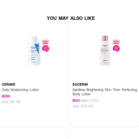
YOU MAY ALSO LIKE
CERAVE
EUCERIN
Daily Moisturizing Lotion
Spotless Brightening Skin Tone Perfecting
Body Lotion
฿290
(10%)
฿531
฿590
size 88 ML
size 250 ML