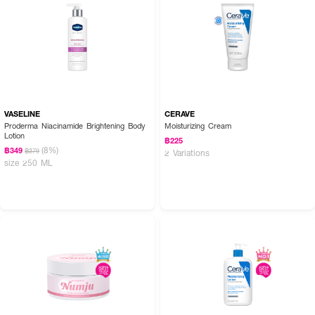
VASELINE
CERAVE
Proderma Niacinamide Brightening Body
Moisturizing Cream
Lotion
฿225
(8%)
฿349
฿379
2 Variations
size 250 ML