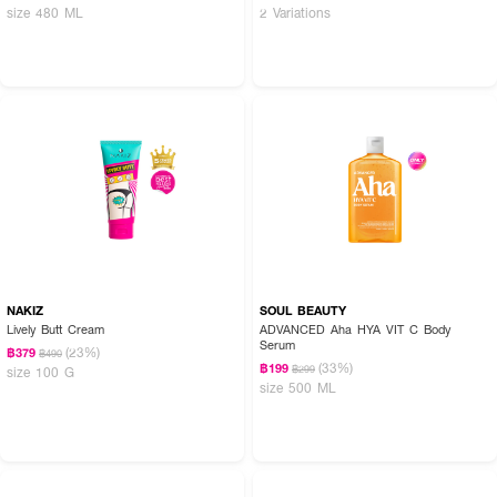
size 480 ML
2 Variations
NAKIZ
SOUL BEAUTY
Lively Butt Cream
ADVANCED Aha HYA VIT C Body
Serum
(23%)
฿379
฿490
(33%)
฿199
฿299
size 100 G
size 500 ML