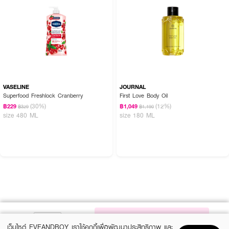
VASELINE
JOURNAL
Superfood Freshlock Cranberry
First Love Body Oil
(30%)
(12%)
฿229
฿1,049
฿329
฿1,190
size 480 ML
size 180 ML
NOTIFY ME
เว็บไซต์ EVEANDBOY เราใช้คุกกี้เพื่อพัฒนาประสิทธิภาพ และ