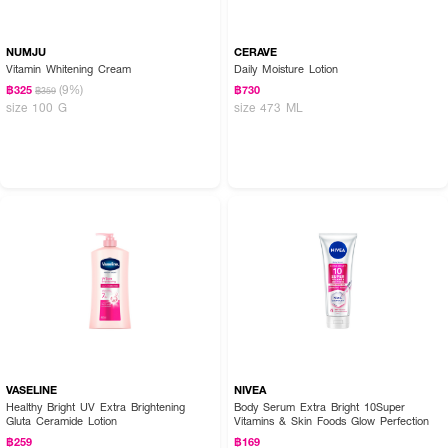
NUMJU
CERAVE
Vitamin Whitening Cream
Daily Moisture Lotion
(9%)
฿325
฿730
฿359
size 100 G
size 473 ML
VASELINE
NIVEA
Healthy Bright UV Extra Brightening
Body Serum Extra Bright 10Super
Gluta Ceramide Lotion
Vitamins & Skin Foods Glow Perfection
฿259
฿169