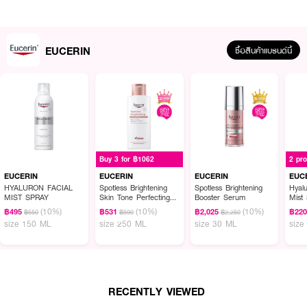
How to Use :
EUCERIN
ซื้อสินค้าแบรนด์นี้
อาบน้ำด้วย Wash lotion เป็นประจำ และบำรุงผิวด้วย Hydro serum ทาผิวกาย
ได้บ่อยตามต้องการ
Buy 3 for ฿1062
2 pr
EUCERIN
EUCERIN
EUCERIN
EUC
HYALURON FACIAL
Spotless Brightening
Spotless Brightening
Hyalu
MIST SPRAY
Skin Tone Perfecting
Booster Serum
Mist
Body Lotion
(10%)
(10%)
(10%)
฿495
฿531
฿2,025
฿22
฿550
฿590
฿2,250
size 150 ML
size 250 ML
size 30 ML
size
RECENTLY VIEWED