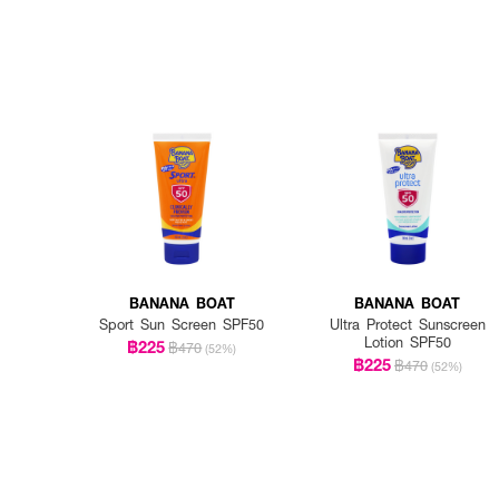
BANANA BOAT
BANANA BOAT
Sport Sun Screen SPF50
Ultra Protect Sunscreen
Lotion SPF50
฿225
฿470
(52%)
฿225
฿470
(52%)