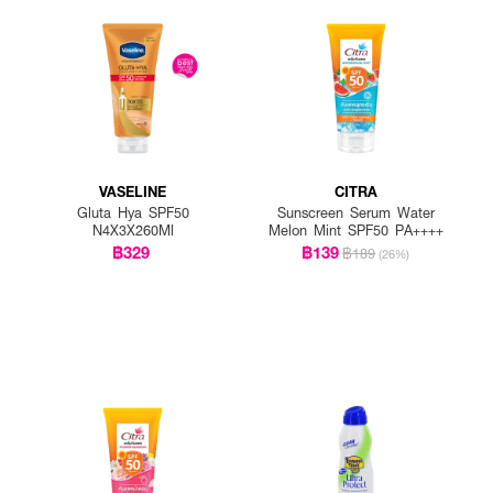
VASELINE
CITRA
Gluta Hya SPF50
Sunscreen Serum Water
N4X3X260Ml
Melon Mint SPF50 PA++++
฿329
฿139
฿189
(26%)