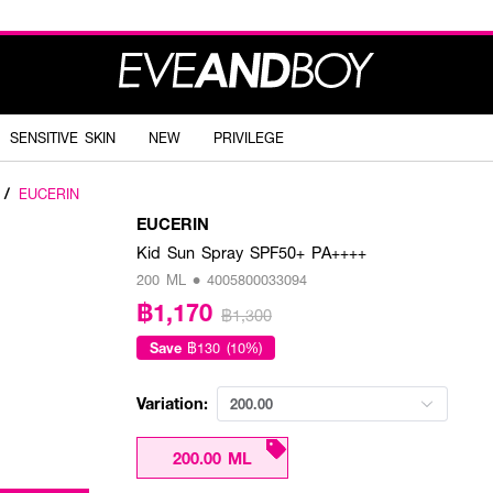
SENSITIVE SKIN
NEW
PRIVILEGE
/
EUCERIN
EUCERIN
Kid Sun Spray SPF50+ PA++++
200 ML • 4005800033094
฿1,170
฿1,300
Save
฿130 (10%)
Variation:
200.00
200.00 ML