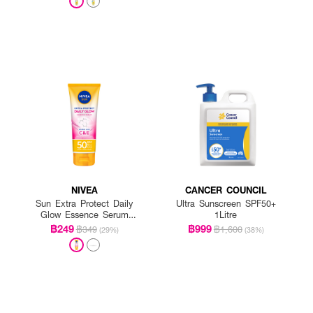
NIVEA
CANCER COUNCIL
Sun Extra Protect Daily
Ultra Sunscreen SPF50+
Glow Essence Serum
1Litre
SPF50 PA+++
฿249
฿999
฿349
฿1,600
(29%)
(38%)