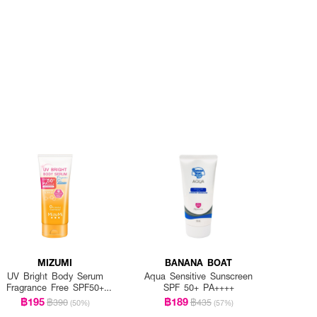
MIZUMI
BANANA BOAT
UV Bright Body Serum
Aqua Sensitive Sunscreen
Fragrance Free SPF50+
SPF 50+ PA++++
PA++++
฿195
฿189
฿390
฿435
(50%)
(57%)