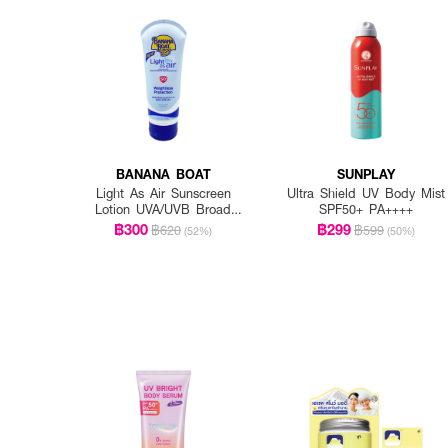
BANANA BOAT
SUNPLAY
Light As Air Sunscreen
Ultra Shield UV Body Mist
Lotion UVA/UVB Broad
SPF50+ PA++++
Spectrum SPF50+
฿300
฿299
฿620
฿599
(52%)
(50%)