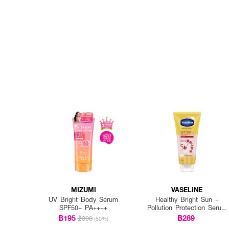
MIZUMI
VASELINE
UV Bright Body Serum
Healthy Bright Sun +
SPF50+ PA++++
Pollution Protection Serum
SPF50+ PA++++
฿195
฿289
฿390
(50%)