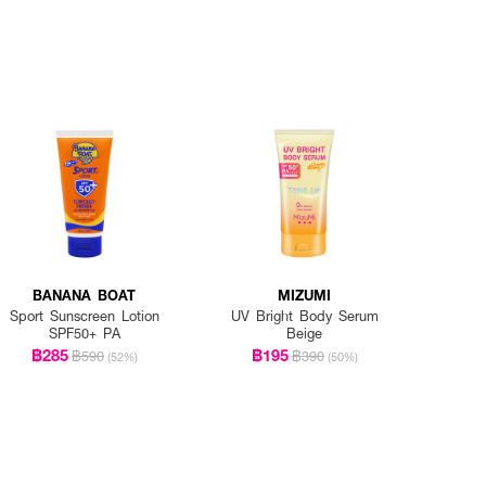
BANANA BOAT
MIZUMI
Sport Sunscreen Lotion
UV Bright Body Serum
SPF50+ PA
Beige
฿285
฿195
฿590
฿390
(52%)
(50%)