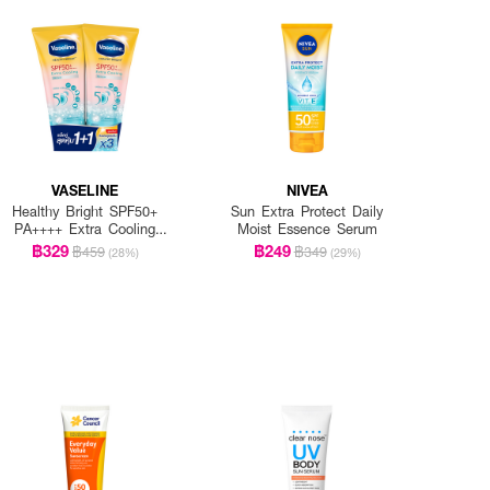
VASELINE
NIVEA
Healthy Bright SPF50+
Sun Extra Protect Daily
PA++++ Extra Cooling
Moist Essence Serum
Serum (Twinpack) 265ml.
฿329
฿249
฿459
฿349
(28%)
(29%)
x 2pcs.