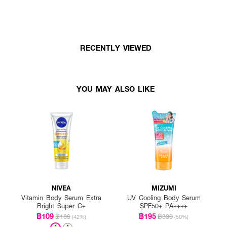
RECENTLY VIEWED
YOU MAY ALSO LIKE
NIVEA
MIZUMI
Vitamin Body Serum Extra
UV Cooling Body Serum
Bright Super C+
SPF50+ PA++++
฿109
฿195
฿189
฿390
(42%)
(50%)