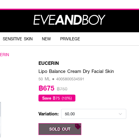
SENSITIVE SKIN
NEW
PRIVILEGE
ERIN
EUCERIN
Lipo Balance Cream Dry Facial Skin
50 ML • 4005800534591
฿675
฿750
Save
฿75 (10%)
Variation:
50.00
50.00 ML
SOLD OUT