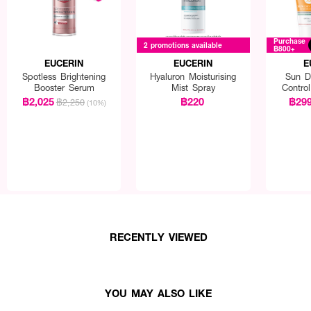
Purchase
2 promotions available
฿800+
EUCERIN
EUCERIN
E
Spotless Brightening
Hyaluron Moisturising
Sun D
Booster Serum
Mist Spray
Contro
฿2,025
฿220
฿29
฿2,250
(10%)
RECENTLY VIEWED
YOU MAY ALSO LIKE