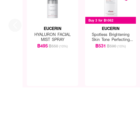
Buy 3 for ฿1062
EUCERIN
EUCERIN
HYALURON FACIAL
Spotless Brightening
MIST SPRAY
Skin Tone Perfecting
Body Lotion
฿495
฿531
฿550
฿590
(10%)
(10%)