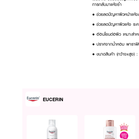
การกลับมาแห้งซ้ำ
● ช่วยลดปัญหาผิวหน้าแห้ง
● ช่วยลดปัญหาผิวแห้ง ระค
● อ่อนโยนต่อผิว เหมาะสำหร
● ปราศจากน้ำหอม พาราฟิน
● ขนาดสินค้า (กว้างxสูง) 
How to use:
ลูบไล้ Eucerin Lipo Balan
EUCERIN