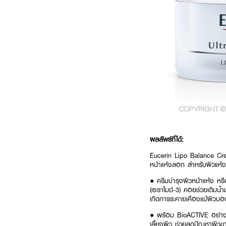
ผลลัพธ์ที่ได้:
Eucerin Lipo Balance Crea
หน้าแห้งลอก สำหรับผิวแห้
● ครีมบำรุงผิวหน้าแห้ง ห
(เซราไมด์-3) คอยช่วยเติมน้ำม
เกิดการระคายเคืองแม้ผิวบ
● พร้อม BioACTIVE อย่าง Bi
เลี้ยงผิว ช่วยลดปัญหาผิวขา