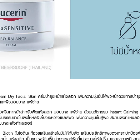
m Dry Facial Skin ครีมบำรุงหน้าแห้งลอก เพิ่มความชุ่มชื้นให้ผิวหน้าด้วยการบำร
งและผิวบอบบาง แพ้ง่าย
รือครีมทาหน้าสำหรับผิวแห้งลอก บอบบาง แพ้ง่าย ด้วยนวัตกรรม Instant Calming 
ันธรรมชาติในผิวให้หล่อเลี้ยงระหว่างเซลล์ผิว เพิ่มความชุ่มชื้นสู่ผิว สมานผิวที่แห้งลอก
อบบางหลังทำเลเซอร์
otin (ไบโอติน) ที่ช่วยเสริมสร้างไขมันให้กับผิว เสริมประสิทธิภาพของเกราะปกป้อง
ดน้ำ แห้งลอก เป็นขุย พร้อมฟื้นบำรุงเซลล์ผิวที่เปราะบางให้ชุ่มชื้น แลดูสุขภาพดี ลด