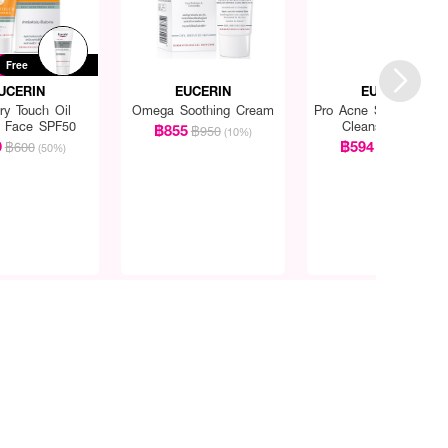
Free
UCERIN
EUCERIN
EUCERIN
ry Touch Oil
Omega Soothing Cream
Pro Acne Solution Gen
l Face SPF50
Cleansing Foam
฿855
฿950
(10%)
9
฿594
฿600
฿660
(50%)
(10%)