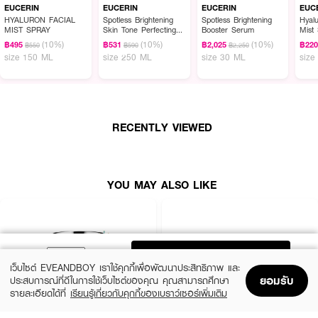
Eucerin Omega Ato-Calming Balm
ผลิตภัณฑ์ดูแลผิว ด้วย Licochalcone A
EUCERIN
EUCERIN
EUCERIN
EUC
สารสกัดจากธรรมชาติ ช่วยลดปัญหาผิวแห้ง และการระคายที่มีสาเหตุจากผิวแห้ง
HYALURON FACIAL
Spotless Brightening
Spotless Brightening
Hyalu
MIST SPRAY
Skin Tone Perfecting
Booster Serum
Mist
พร้อมผสาน Omega 3 & 6 fatty acids และ Ceramides ช่วยเติมไขมันที่จำเป็น
Body Lotion
(10%)
(10%)
(10%)
เพื่อคืนความชุ่มชื้น เพื่อฟื้นบำรุงชั้นปกป้องผิวให้มี สุขภาพดีขึ้น และยังมี Shea
฿495
฿531
฿2,025
฿22
฿550
฿590
฿2,250
size 150 ML
size 250 ML
size 30 ML
size
Butter ที่ช่วยทำให้ชั้นปกป้องผิวดูแข็งแรง
· การดูแลพื้นฐานประจำวันสำหรับผิวแห้งและภูมิแพ้ เหมาะสำหรับเด็กแรกเกิด
· ผลิตภัณฑ์ดูแลผิวพื้นฐานที่ปราศจากกลิ่นสำหรับใช้เป็นประจำทุกวัน
· ช่วยบรรเทาอาการคันผิวหนังและเสริมสร้างเกราะป้องกันผิวให้แข็งแรงขึ้น
RECENTLY VIEWED
· บำรุงเข้มข้น + บรรเทาอาการคัน
· เสริมสร้างเกราะป้องกันผิว
YOU MAY ALSO LIKE
· FDA Registration No. : 10-2-6700003920
How To Use :
ADD TO BAG
ทาผิวเป็นประจำทุกวันเช้า-เย็น หรือทาได้บ่อยตามที่ต้องการ สำหรับผิวที่แห้งและ
เว็บไซต์ EVEANDBOY เราใช้คุกกี้เพื่อพัฒนาประสิทธิภาพ และ
ระคายง่าย
ยอมรับ
ประสบการณ์ที่ดีในการใช้เว็บไซต์ของคุณ คุณสามารถศึกษา
รายละเอียดได้ที่
เรียนรู้เกี่ยวกับคุกกี้ของเบราว์เซอร์เพิ่มเติม
Home
Home
Promotions
Promotions
Shopping Bag
Shopping Bag
Account
Account