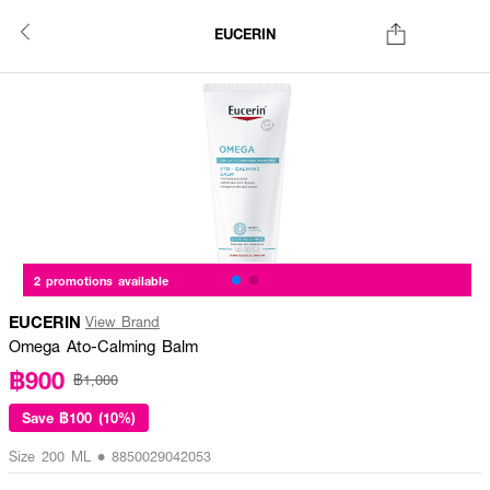
EUCERIN
2 promotions available
EUCERIN
View Brand
Omega Ato-Calming Balm
฿900
฿1,000
Save
฿100 (10%)
Size 200 ML • 8850029042053