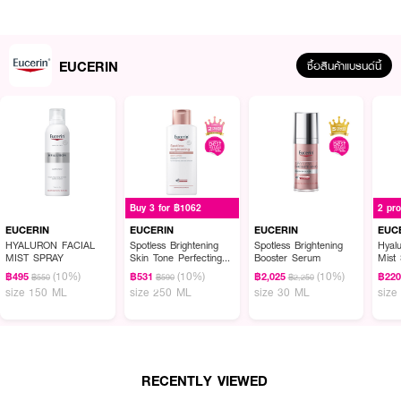
EUCERIN
ซื้อสินค้าแบรนด์นี้
ยูเซอริน พีเอช5 ดราย เซนซิทีฟ สกิน โลชั่น
Buy 3 for ฿1062
2 pr
• อ่อนโยนต่อผิวบอบบางแพ้ง่าย
EUCERIN
EUCERIN
EUCERIN
EUC
• เติมความชุ่มชื้นยาวนาน 24 ชั่วโมง*
HYALURON FACIAL
Spotless Brightening
Spotless Brightening
Hyalu
MIST SPRAY
Skin Tone Perfecting
Booster Serum
Mist
• มี Panthenol และ Tocopherol ช่วยบำรุงผิว
Body Lotion
(10%)
(10%)
(10%)
฿495
฿531
฿2,025
฿22
฿550
฿590
฿2,250
size 150 ML
size 250 ML
size 30 ML
size
• เนื้อโลชั่นซึมซาบเร็ว ไม่เหนียวเหนอะหนะ
• ผ่านการทดสอบทางการแพทย์ผิวหนัง
RECENTLY VIEWED
เลขที่จดแจ้ง:
11-1-650000580