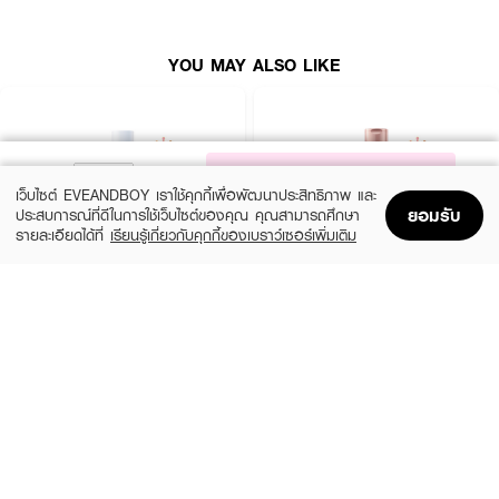
ปริมาณสุทธิ:
400ml x 2 ชิ้น
YOU MAY ALSO LIKE
How to Use:
• ทาโลชั่นให้ทั่วผิวกายเป็นประจำทุกวัน เช้า–เย็น
• ใช้ซ้ำได้บ่อยเมื่อต้องการเพิ่มความชุ่มชื้นให้ผิว
NOTIFY ME
เว็บไซต์ EVEANDBOY เราใช้คุกกี้เพื่อพัฒนาประสิทธิภาพ และ
ยอมรับ
ประสบการณ์ที่ดีในการใช้เว็บไซต์ของคุณ คุณสามารถศึกษา
รายละเอียดได้ที่
เรียนรู้เกี่ยวกับคุกกี้ของเบราว์เซอร์เพิ่มเติม
Home
Home
Promotions
Promotions
Shopping Bag
Shopping Bag
Account
Account
CERAVE
EUCERIN
Daily Moisturizing Lotion
Spotless Brightening Skin Tone Perfecting
Body Lotion
฿290
(10%)
฿531
฿590
size 88 ML
size 250 ML