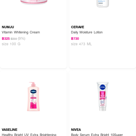
NUMJU
CERAVE
Vitamin Whitening Cream
Daily Moisture Lotion
(9%)
฿325
฿730
฿359
size 100 G
size 473 ML
VASELINE
NIVEA
Healthy Bright UV Extra Brightening
Body Serum Extra Bright 10Super