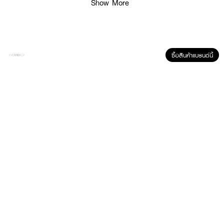
Show More
ซื้อสินค้าแบรนด์นี้
ผลลัพธ์ที่ได้ :
ผลิตภัณฑ์บำรุงผิวกาย สำหรับปกป้องและปลอบประโลมผิวแห้ง บอบบาง แพ้ง่าย
เพื่อผิวดูสุขภาพดี
● EUCERIN pH5 Dry Sensitive Skin Lotion
● ผลิตภัณฑ์บำรุงผิวกาย
● โลชั่นบำรุงผิวสำหรับผิวบอบบางแพ้ง่าย