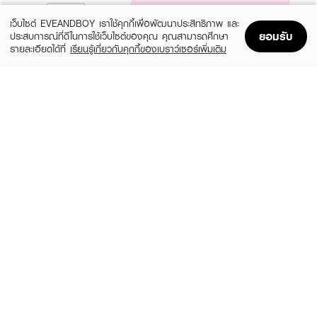
NOTIFY ME
เว็บไซต์ EVEANDBOY เราใช้คุกกี้เพื่อพัฒนาประสิทธิภาพ และ
ยอมรับ
ประสบการณ์ที่ดีในการใช้เว็บไซต์ของคุณ คุณสามารถศึกษา
รายละเอียดได้ที่
เรียนรู้เกี่ยวกับคุกกี้ของเบราว์เซอร์เพิ่มเติม
Home
Home
Promotions
Promotions
Shopping Bag
Shopping Bag
Account
Account
GARNIER
VASELINE
Body Bright Complete Extra Brightening
Healthy Bright Gluta Hya Serum Burst
Repairing Serum Milk Uv 400Ml*2 Pcs
UV Lotion Flawless Glow Twin (Twinpack)
300ml. x 2pcs.
(22%)
฿285
฿289
฿369
size 400 ML
size 600 ML
NIVEA
JOURNAL