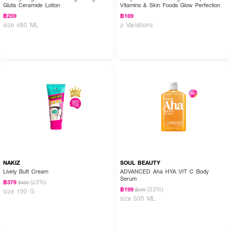
Gluta Ceramide Lotion
Vitamins & Skin Foods Glow Perfection
฿259
฿169
size 480 ML
2 Variations
NAKIZ
SOUL BEAUTY
Lively Butt Cream
ADVANCED Aha HYA VIT C Body
Serum
(23%)
฿379
฿490
(33%)
฿199
฿299
size 100 G
size 500 ML