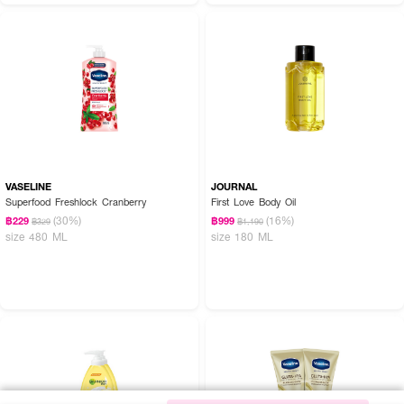
VASELINE
JOURNAL
Superfood Freshlock Cranberry
First Love Body Oil
(30%)
(16%)
฿229
฿999
฿329
฿1,190
size 480 ML
size 180 ML