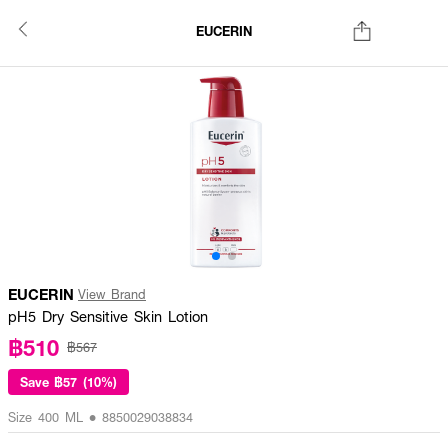
EUCERIN
EUCERIN
View Brand
pH5 Dry Sensitive Skin Lotion
฿510
฿567
Save
฿57 (10%)
Size 400 ML • 8850029038834