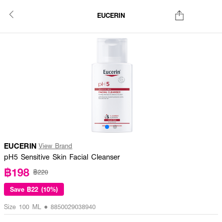
EUCERIN
EUCERIN
View Brand
pH5 Sensitive Skin Facial Cleanser
฿198
฿220
Save
฿22 (10%)
Size 100 ML • 8850029038940