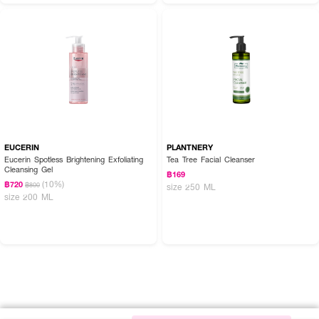
EUCERIN
PLANTNERY
Eucerin Spotless Brightening Exfoliating
Tea Tree Facial Cleanser
Cleansing Gel
฿169
(10%)
฿720
฿800
size 250 ML
size 200 ML