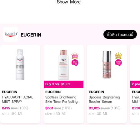
Show More
EUCERIN
ซื้อสินค้าแบรนด์นี้
Buy 3 for ฿1062
2 pr
ผลลัพธ์ที่ได้ :
EUCERIN
EUCERIN
EUCERIN
EUC
HYALURON FACIAL
Spotless Brightening
Spotless Brightening
Hyalu
ผลิตภัณฑ์ทำความสะอาดผิวหน้า ทำความสะอาดผิวบอบบางแพ้ง่าย อย่างอ่อน
MIST SPRAY
Skin Tone Perfecting
Booster Serum
Mist
โยน สร้างเกราะความชุ่มชื้น ไม่ไวต่อการแพ้ สูตร 0% สารที่อาจก่อการระคายเคือง
Body Lotion
(10%)
(10%)
(10%)
฿495
฿531
฿2,025
฿22
฿550
฿590
฿2,250
Non-Comedogenic ไม่ก่อให้เกิดสิวอุดตัน
size 150 ML
size 250 ML
size 30 ML
size
● EUCERIN pH5 Sensitive Skin Facial Cleanser
● ผลิตภัณฑ์ทำความสะอาดผิวหน้า