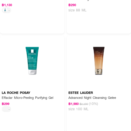
฿1,130
฿290
size 88 ML
-
LA ROCHE POSAY
ESTEE LAUDER
Effaclar Micro-Peeling Purifying Gel
Advanced Night Cleansing Gelee
(10%)
฿299
฿1,980
฿2,200
size 100 ML
-