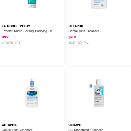
LA ROCHE POSAY
CETAPHIL
Effaclar Micro-Peeling Purifying Gel
Gental Skin Cleanser
฿950
฿260
2 Variations
size 125 ML
CETAPHIL
CERAVE
Gentle Skin Cleanser
SA Smoothing Cleanser