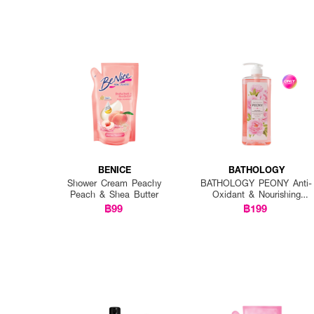
BENICE
BATHOLOGY
Shower Cream Peachy
BATHOLOGY PEONY Anti-
Peach & Shea Butter
Oxidant & Nourishing
Shower Gel
฿99
฿199