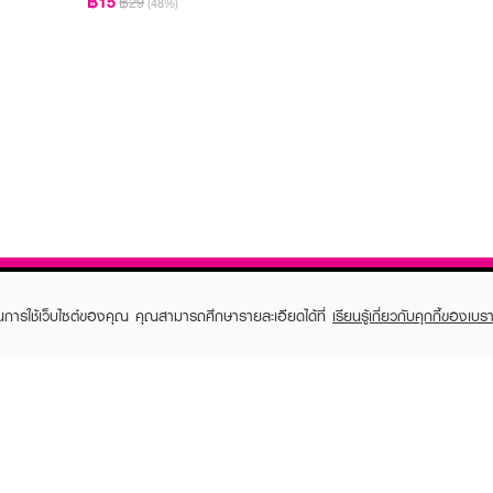
฿15
฿29
(48%)
ในการใช้เว็บไซต์ของคุณ คุณสามารถศึกษารายละเอียดได้ที่
เรียนรู้เกี่ยวกับคุกกี้ของเบรา
TOMER CARE
EVEANDBOY MEMBER
 Shopping
Member registration
 store