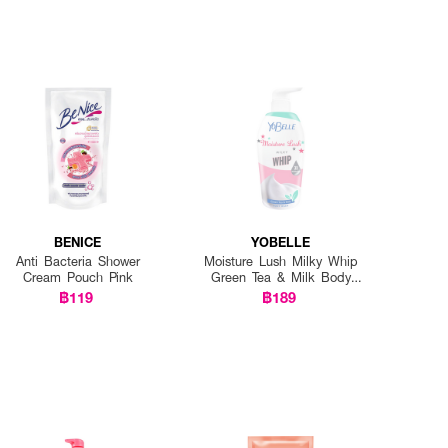
BENICE
YOBELLE
Anti Bacteria Shower
Moisture Lush Milky Whip
Cream Pouch Pink
Green Tea & Milk Body
Wash
฿119
฿189