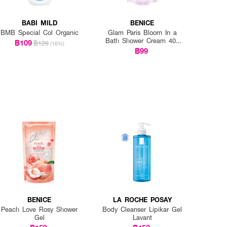
BABI MILD
BENICE
BMB Special Col Organic
Glam Paris Bloom In a
Bath Shower Cream 400
฿109
฿129
(16%)
ml pouch
฿99
BENICE
LA ROCHE POSAY
Peach Love Rosy Shower
Body Cleanser Lipikar Gel
Gel
Lavant