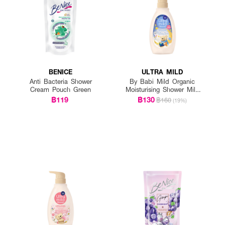
BENICE
ULTRA MILD
Anti Bacteria Shower
By Babi Mild Organic
Cream Pouch Green
Moisturising Shower Milk
Bedtime Story
฿119
฿130
฿160
(19%)