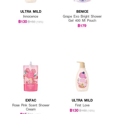
ULTRA MILD
BENICE
Innocence
Grape Exo Bright Shower
Gel 400 Ml Pouch
฿130
฿160
(19%)
฿179
EXFAC
ULTRA MILD
Rose Pink Scent Shower
First Love
Cream
฿130
฿160
(19%)