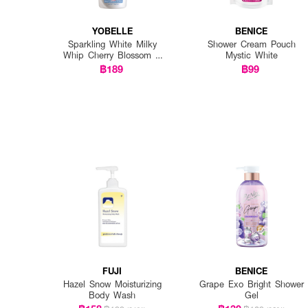
YOBELLE
BENICE
Sparkling White Milky
Shower Cream Pouch
Whip Cherry Blossom &
Mystic White
Milk Body Wash
฿189
฿99
FUJI
BENICE
Hazel Snow Moisturizing
Grape Exo Bright Shower
Body Wash
Gel