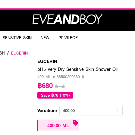
SENSITIVE SKIN
NEW
PRIVILEGE
SH
/
EUCERIN
EUCERIN
pH5 Very Dry Sensitive Skin Shower Oil
400 ML • 8850029038919
฿680
฿756
Save
฿76 (10%)
Variation:
400.00
400.00 ML