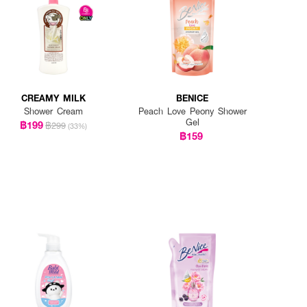
CREAMY MILK
BENICE
Shower Cream
Peach Love Peony Shower
Gel
฿199
฿299
(33%)
฿159