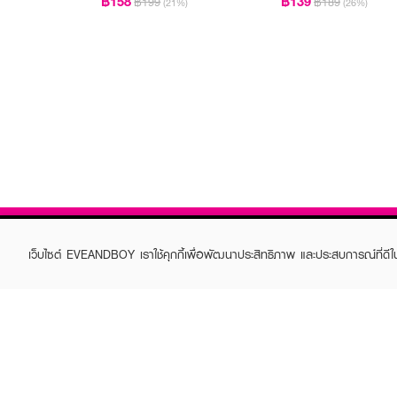
฿158
฿139
฿199
฿189
(21%)
(26%)
เว็บไซต์ EVEANDBOY เราใช้คุกกี้เพื่อพัฒนาประสิทธิภาพ และประสบการณ์ที่ดี
ABOUT EVEANDBOY
CUS
Brand story
Online
Privacy Policy
Find a