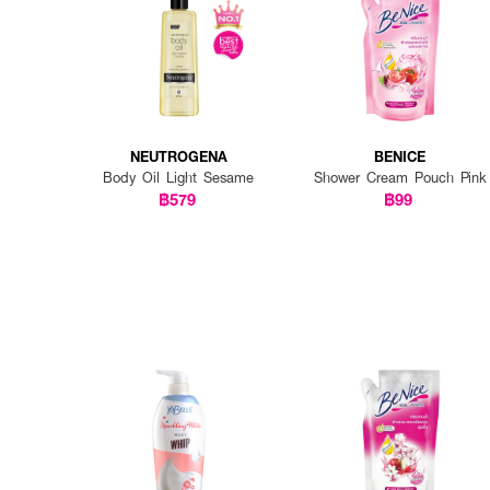
NEUTROGENA
BENICE
Body Oil Light Sesame
Shower Cream Pouch Pink
฿579
฿99