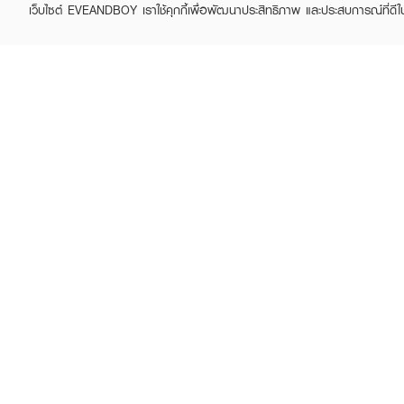
เว็บไซต์ EVEANDBOY เราใช้คุกกี้เพื่อพัฒนาประสิทธิภาพ และประสบการณ์ที่ดี
ABOUT EVEANDBOY
CUS
Brand story
Online
Privacy Policy
Find a
Terms and Conditions
Contac
Sell on EVEANDBOY
Whistleblowing