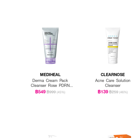
MEDIHEAL
CLEARNOSE
Derma Cream Pack
Acne Care Solution
Cleanser Rose PDRN
Cleanser
[Pore Firming]
฿549
฿139
฿999
฿259
(45%)
(46%)