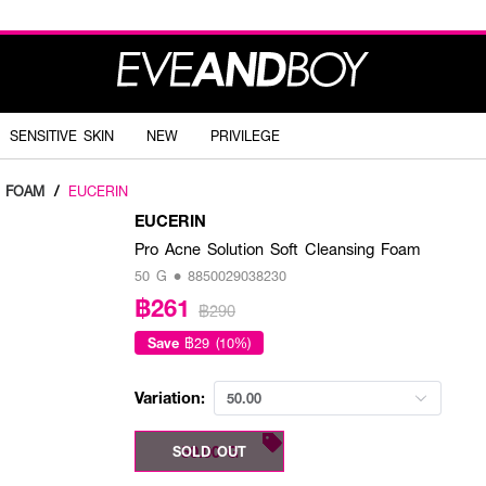
SENSITIVE SKIN
NEW
PRIVILEGE
G FOAM
/
EUCERIN
EUCERIN
Pro Acne Solution Soft Cleansing Foam
50 G • 8850029038230
฿261
฿290
Save
฿29 (10%)
Variation:
50.00
50.00 G
SOLD OUT