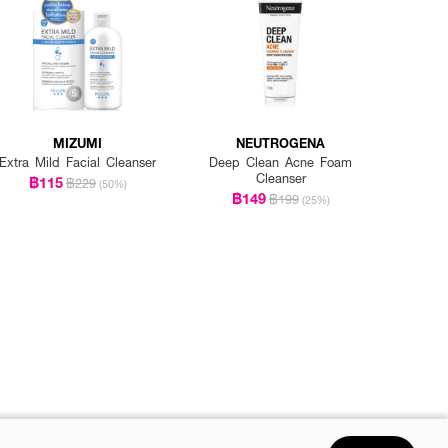
MIZUMI
NEUTROGENA
Extra Mild Facial Cleanser
Deep Clean Acne Foam
Cleanser
฿115
฿229
(50%)
฿149
฿199
(25%)