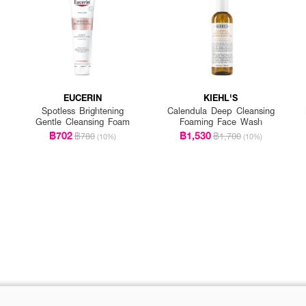
EUCERIN
KIEHL'S
Spotless Brightening
Calendula Deep Cleansing
Gentle Cleansing Foam
Foaming Face Wash
฿702
฿1,530
฿780
฿1,700
(10%)
(10%)