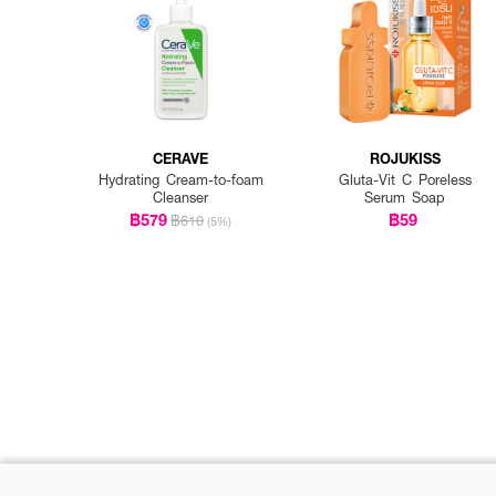
CERAVE
ROJUKISS
Hydrating Cream-to-foam
Gluta-Vit C Poreless
Cleanser
Serum Soap
฿579
฿59
฿610
(5%)