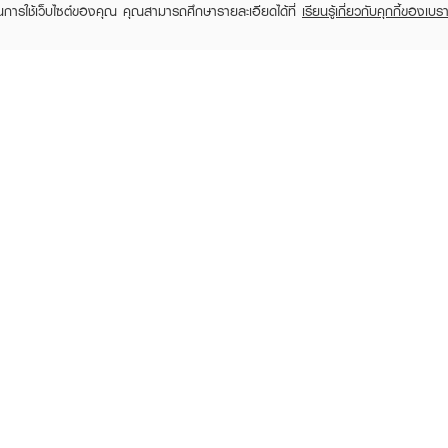
ในการใช้เว็บไซต์ของคุณ คุณสามารถศึกษารายละเอียดได้ที่
เรียนรู้เกี่ยวกับคุกกี้ของเบรา
TOMER CARE
EVEANDBOY MEMBER
 Shopping
Member registration
 store
t us