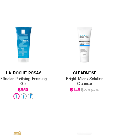
LA ROCHE POSAY
CLEARNOSE
Effaclar Purifying Foaming
Bright Micro Solution
Gel
Cleanser
฿950
฿149
฿279
(47%)