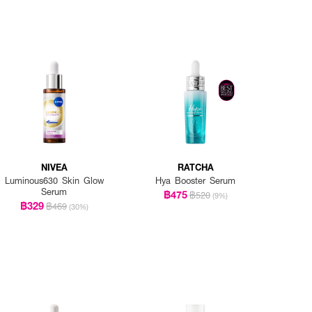
NIVEA
RATCHA
Luminous630 Skin Glow
Hya Booster Serum
Serum
฿475
฿520
(9%)
฿329
฿469
(30%)