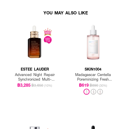
YOU MAY ALSO LIKE
ESTEE LAUDER
SKIN1004
Advanced Night Repair
Madagascar Centella
Synchronized Multi-
Poreminizing Fresh
Recovery Complex
Ampoule
฿3,285
฿619
฿3,650
฿890
(10%)
(30%)