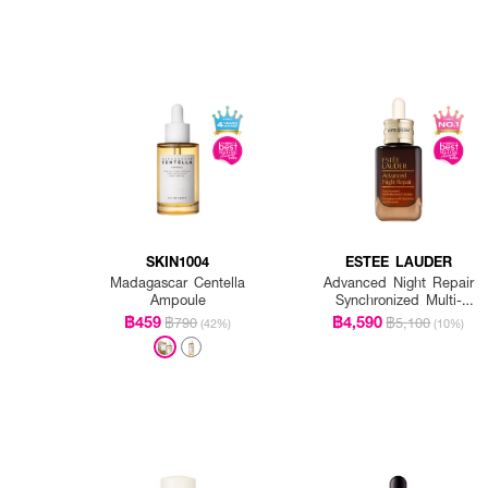
SKIN1004
ESTEE LAUDER
Madagascar Centella
Advanced Night Repair
Ampoule
Synchronized Multi-
Recovery Complex
฿459
฿4,590
฿790
฿5,100
(42%)
(10%)