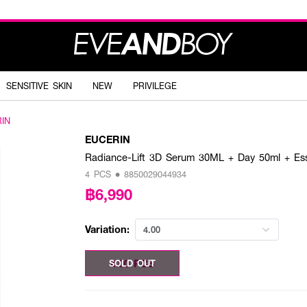
SENSITIVE SKIN
NEW
PRIVILEGE
IN
EUCERIN
Radiance-Lift 3D Serum 30ML + Day 50ml + Es
4 PCS • 8850029044934
฿6,990
Variation:
4.00
4.00 PCS
SOLD OUT