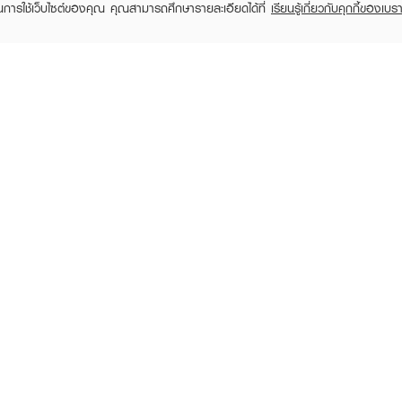
ในการใช้เว็บไซต์ของคุณ คุณสามารถศึกษารายละเอียดได้ที่
เรียนรู้เกี่ยวกับคุกกี้ของเบรา
TOMER CARE
EVEANDBOY MEMBER
 Shopping
Member registration
 store
t us