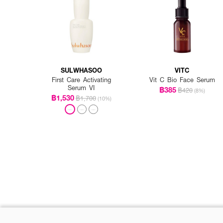
SULWHASOO
VITC
First Care Activating
Vit C Bio Face Serum
Serum VI
฿385
฿420
(8%)
฿1,530
฿1,700
(10%)