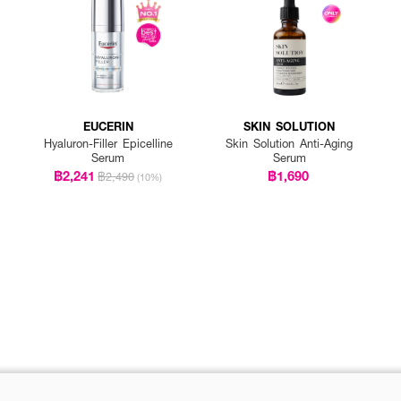
EUCERIN
SKIN SOLUTION
Hyaluron-Filler Epicelline
Skin Solution Anti-Aging
Serum
Serum
฿2,241
฿1,690
฿2,490
(10%)