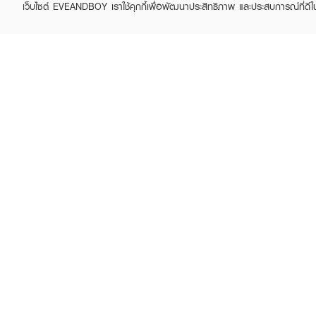
เว็บไซต์ EVEANDBOY เราใช้คุกกี้เพื่อพัฒนาประสิทธิภาพ และประสบการณ์ที่ดี
ABOUT EVEANDBOY
CUS
Brand story
Online
Privacy Policy
Find a
Terms and Conditions
Contac
Sell on EVEANDBOY
Whistleblowing