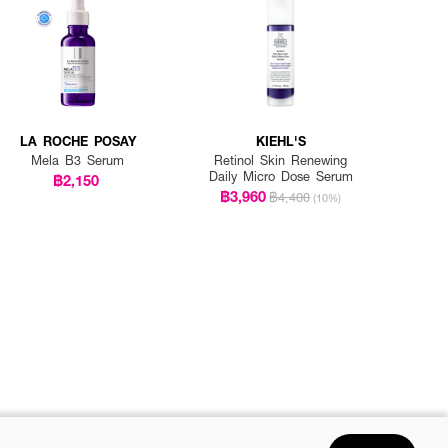
LA ROCHE POSAY
KIEHL'S
Mela B3 Serum
Retinol Skin Renewing
Daily Micro Dose Serum
฿2,150
฿3,960
฿4,400
(10%)