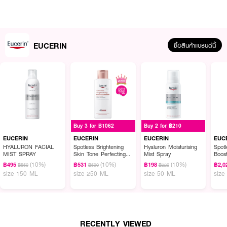
·
EUCERIN Sun Spotless Brightening Serum
เซรั่มกันแดด จากยูเซอริน ช่วยปกป้องรังสี UVA และ UVB ด้วย Thiamidol ลด
EUCERIN
ซื้อสินค้าแบรนด์นี้
ฝ้าแดด จุดด่างดำ พร้อมเผยผิวแลดูกระจ่างใสเปล่งประกายยิ่งขึ้น
· FDA Registration No. : 10-2-6500017627
How To Use :
บำรุงผิวหน้าด้วยเซรั่ม และทากันแดดก่อนออกแดดเสมอ
Buy 3 for ฿1062
Buy 2 for ฿210
EUCERIN
EUCERIN
EUCERIN
EUC
HYALURON FACIAL
Spotless Brightening
Hyaluron Moisturising
Spotl
MIST SPRAY
Skin Tone Perfecting
Mist Spray
Boos
Body Lotion
(10%)
(10%)
(10%)
฿495
฿531
฿198
฿2,0
฿550
฿590
฿220
size 150 ML
size 250 ML
size 50 ML
size
RECENTLY VIEWED