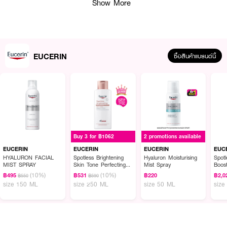
Show More
EUCERIN
ซื้อสินค้าแบรนด์นี้
ผลลัพธ์ที่ได้ :
EUCERIN SPOTLESS BRIGHTENING BOOSTER SERUM
สปอตเลส ไบรท์
เทนนิ่ง บูสเตอร์ เซรั่ม เซรั่มขายดีอันดับ 1 ด้วยประสิทธิภาพลดฝ้าแดด
Buy 3 for ฿1062
2 promotions available
EUCERIN
EUCERIN
EUCERIN
EUC
HYALURON FACIAL
Spotless Brightening
Hyaluron Moisturising
Spotl
MIST SPRAY
Skin Tone Perfecting
Mist Spray
Boos
Body Lotion
(10%)
(10%)
฿495
฿531
฿220
฿2,0
฿550
฿590
size 150 ML
size 250 ML
size 50 ML
size