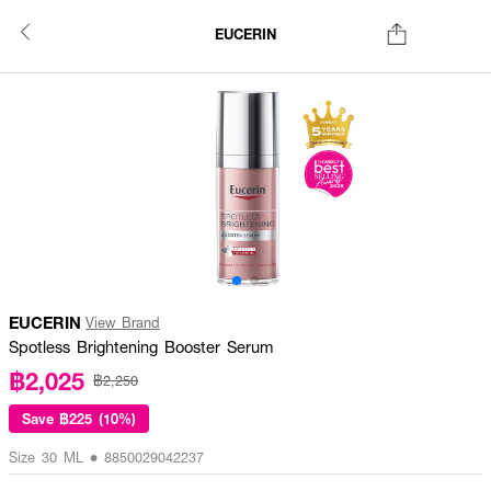
EUCERIN
EUCERIN
View Brand
Spotless Brightening Booster Serum
฿2,025
฿2,250
Save
฿225 (10%)
Size 30 ML • 8850029042237