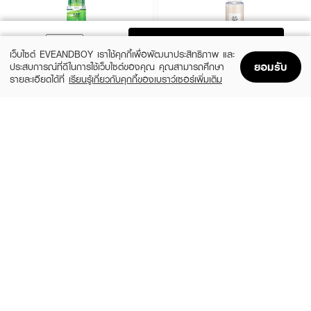
ADD TO BAG
เว็บไซต์ EVEANDBOY เราใช้คุกกี้เพื่อพัฒนาประสิทธิภาพ และ
ยอมรับ
ประสบการณ์ที่ดีในการใช้เว็บไซต์ของคุณ คุณสามารถศึกษา
รายละเอียดได้ที่
เรียนรู้เกี่ยวกับคุกกี้ของเบราว์เซอร์เพิ่มเติม
Home
Home
Promotions
Promotions
Shopping Bag
Shopping Bag
Account
Account
HADABIREI
BEAUTY OF JOSEON
Hadabirei Acne Care Essence Lotion
Glow Replenishing Rice Milk
(13%)
฿129
฿599
฿690
size 180 ML
size 150 ML