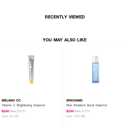
● ช่วยเตรียมผิวให้พร้อมรับการบำรุงในขั้นตอนถัดไป
● มอบสัมผัสชุ่มชื้น ผิวดูเรียบเนียนขึ้นเมื่อใช้ต่อเนื่อง
RECENTLY VIEWED
● ใช้เป็นประจำทั้งเช้าและก่อนนอน เพื่อผลลัพธ์ที่เห็นได้ชัด
● เหมาะกับทุกสภาพผิว รวมถึงผิวบอบบาง
YOU MAY ALSO LIKE
● เลขที่จดแจ้ง: 11-1-6700013253
● ปริมาณสุทธิ: 2 PCS
MELANO CC
SRICHAND
Vitamin C Brightening Essence
Skin Moisture Burst Essence
(50%)
(43%)
฿240
฿249
฿480
฿435
size 20 ML
size 150 ML