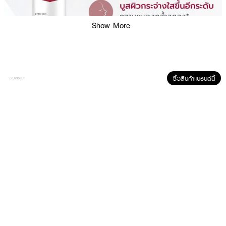
Show More
ซื้อสินค้าแบรนด์นี้
ผลลัพธ์ที่ได้:
สัมผัสเอสเซนส์สูตรอ่อนโยนจากยูเซอรินที่ช่วยเตรียมผิวในทุกเช้าและก่อนนอน
พร้อมเติมความชุ่มชื้นให้ผิวดูเรียบเนียนด้วยเทคโนโลยี Spotless Brightening
เหมาะสำหรับผู้ที่ต้องการดูแลผิวหน้าเป็นประจำ ช่วยให้ผิวดูเปล่งประกายอย่างเป็น
ธรรมชาติเมื่อใช้ต่อเนื่อง
● ยูเซอริน สปอตเลส ไบรท์เทนนิ่ง บูสติ้ง เอสเซนส์
● สูตรบางเบา ซึมซาบไว ไม่เหนียวเหนอะหนะ