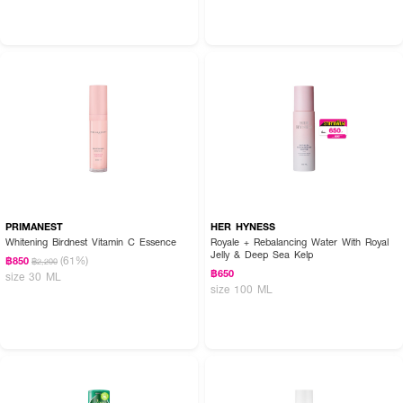
PRIMANEST
HER HYNESS
Whitening Birdnest Vitamin C Essence
Royale + Rebalancing Water With Royal
Jelly & Deep Sea Kelp
(61%)
฿850
฿2,200
฿650
size 30 ML
size 100 ML