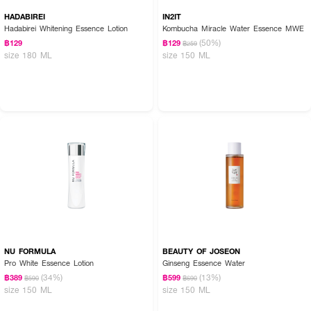
HADABIREI
IN2IT
Hadabirei Whitening Essence Lotion
Kombucha Miracle Water Essence MWE
(50%)
฿129
฿129
฿259
size 180 ML
size 150 ML
NU FORMULA
BEAUTY OF JOSEON
Pro White Essence Lotion
Ginseng Essence Water
(34%)
(13%)
฿389
฿599
฿590
฿690
size 150 ML
size 150 ML