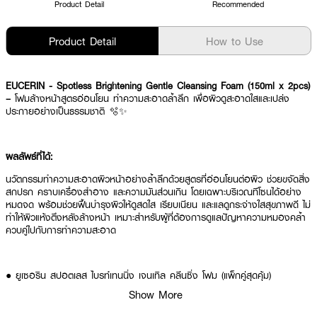
Product Detail
Recommended
Product Detail
How to Use
EUCERIN - Spotless Brightening Gentle Cleansing Foam (150ml x 2pcs)
–
โฟมล้างหน้าสูตรอ่อนโยน ทำความสะอาดล้ำลึก เพื่อผิวดูสะอาดใสและเปล่ง
ประกายอย่างเป็นธรรมชาติ 🫧✨
ผลลัพธ์ที่ได้:
นวัตกรรมทำความสะอาดผิวหน้าอย่างล้ำลึกด้วยสูตรที่อ่อนโยนต่อผิว ช่วยขจัดสิ่ง
สกปรก คราบเครื่องสำอาง และความมันส่วนเกิน โดยเฉพาะบริเวณทีโซนได้อย่าง
หมดจด พร้อมช่วยฟื้นบำรุงผิวให้ดูสดใส เรียบเนียน และแลดูกระจ่างใสสุขภาพดี ไม่
ทำให้ผิวแห้งตึงหลังล้างหน้า เหมาะสำหรับผู้ที่ต้องการดูแลปัญหาความหมองคล้ำ
ควบคู่ไปกับการทำความสะอาด
● ยูเซอริน สปอตเลส ไบรท์เทนนิ่ง เจนเทิล คลีนซิ่ง โฟม (แพ็กคู่สุดคุ้ม)
Show More
● ทำความสะอาดสิ่งสกปรกและน้ำมันส่วนเกินได้อย่างล้ำลึกถึงรูขุมขน