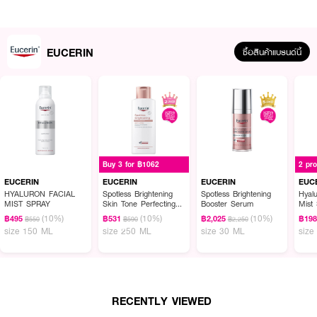
● ผสาน Sodium Ascorbyl Phosphate ช่วยดูแลผิวให้ดูเปล่งประกายสดใส
● มี Bisabolol สารสกัดจากดอกคาโมมายล์ ช่วยปลอบประโลมผิวอย่างอ่อนโยน
● ช่วยปรับสภาพผิวให้ดูเรียบเนียนสม่ำเสมอและกระจ่างใสขึ้นอย่างเป็นธรรมชาติ
EUCERIN
ซื้อสินค้าแบรนด์นี้
● สูตรอ่อนโยน ไม่ทำลายปราการผิวตามธรรมชาติ
● ผ่านการทดสอบโดยผู้เชี่ยวชาญด้านผิวพรรณ มั่นใจในคุณภาพและมาตรฐาน
● FDA Registration no. 11-1-6300049759
● ปริมาณ: 150 ml x 2 ชิ้น
Buy 3 for ฿1062
2 pr
EUCERIN
EUCERIN
EUCERIN
EUC
How To Use:
HYALURON FACIAL
Spotless Brightening
Spotless Brightening
Hyalu
MIST SPRAY
Skin Tone Perfecting
Booster Serum
Mist
● บีบเนื้อโฟมลงบนฝ่ามือในปริมาณที่เหมาะสม ผสมน้ำเล็กน้อยให้เกิดฟองนุ่ม
Body Lotion
(10%)
(10%)
(10%)
฿495
฿531
฿2,025
฿19
฿550
฿590
฿2,250
● ลูบไล้และนวดเบาๆ ให้ทั่วใบหน้า โดยระวังอย่าให้เข้าตา
size 150 ML
size 250 ML
size 30 ML
size
● ล้างออกด้วยน้ำสะอาด เป็นประจำเช้าและเย็น
Ingredients:
RECENTLY VIEWED