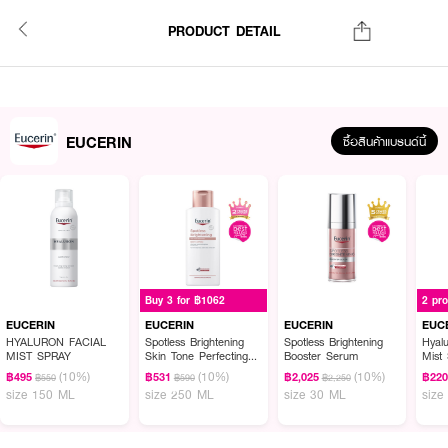
PRODUCT DETAIL
EUCERIN
ซื้อสินค้าแบรนด์นี้
Buy 3 for ฿1062
2 pr
EUCERIN
EUCERIN
EUCERIN
EUC
HYALURON FACIAL
Spotless Brightening
Spotless Brightening
Hyalu
MIST SPRAY
Skin Tone Perfecting
Booster Serum
Mist
Body Lotion
(10%)
(10%)
(10%)
฿495
฿531
฿2,025
฿22
฿550
฿590
฿2,250
size 150 ML
size 250 ML
size 30 ML
size