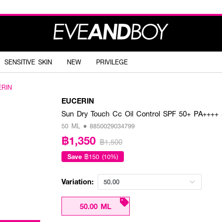
SENSITIVE SKIN
NEW
PRIVILEGE
ERIN
EUCERIN
Sun Dry Touch Cc Oil Control SPF 50+ PA++++
50 ML • 8850029034799
฿1,350
฿1,500
Save
฿150 (10%)
Variation:
50.00
50.00 ML