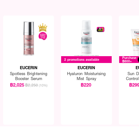
Purchase
2 promotions available
฿800+
EUCERIN
EUCERIN
E
Spotless Brightening
Hyaluron Moisturising
Sun D
Booster Serum
Mist Spray
Contro
฿2,025
฿220
฿29
฿2,250
(10%)