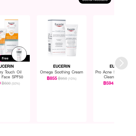
Free
UCERIN
EUCERIN
EUCERIN
ry Touch Oil
Omega Soothing Cream
Pro Acne Solution Gen
l Face SPF50
Cleansing Foam
฿855
฿950
(10%)
9
฿594
฿600
฿660
(50%)
(10%)