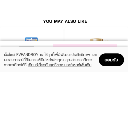
How To Use :
· ลูบไล้เนื้อครีมให้ซึมซาบสู่ผิวหน้าก่อนออกแดด และควรทาซ้ำเป็นประจำ
· บีบเนื้อโฟมลงบนฝ่ามือผสมกับน้ำเล็กน้อยให้เกิดฟองลูบไล้ทั่วใบหน้า แล้วล้าง
YOU MAY ALSO LIKE
ออกด้วยน้ำสะอาด ระวังอย่าให้เข้าตา
NOTIFY ME
เว็บไซต์ EVEANDBOY เราใช้คุกกี้เพื่อพัฒนาประสิทธิภาพ และ
ยอมรับ
ประสบการณ์ที่ดีในการใช้เว็บไซต์ของคุณ คุณสามารถศึกษา
รายละเอียดได้ที่
เรียนรู้เกี่ยวกับคุกกี้ของเบราว์เซอร์เพิ่มเติม
Home
Home
Promotions
Promotions
Shopping Bag
Shopping Bag
Account
Account
CLEARNOSE
ANESSA
UV Sun Serum SPF50+ PA++++
Perfect UV Sunscreen Skincare Milk NA
SPF50+ PA++++
(50%)
฿499
฿990
(23%)
฿329
฿425
size 80 ML
size 20 ML