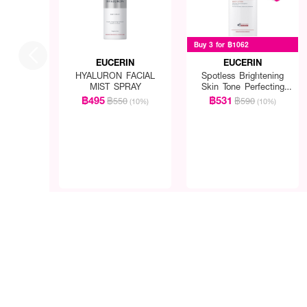
Buy 3 for ฿1062
EUCERIN
EUCERIN
HYALURON FACIAL
Spotless Brightening
MIST SPRAY
Skin Tone Perfecting
Body Lotion
฿495
฿531
฿550
฿590
(10%)
(10%)