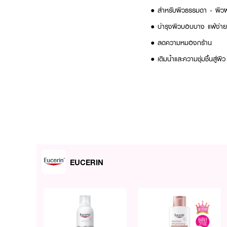
● สำหรับผิวธรรมดา - ผิ
● บำรุงผิวบอบบาง แพ้ง่าย
● ลดความหมองกร้าน
● เติมน้ำและความชุ่มชื้นสู่ผิว
EUCERIN