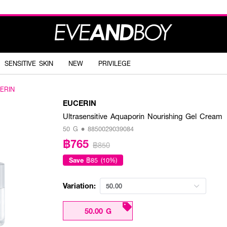
SENSITIVE SKIN
NEW
PRIVILEGE
ERIN
EUCERIN
Ultrasensitive Aquaporin Nourishing Gel Cream
50 G • 8850029039084
฿765
฿850
Save
฿85 (10%)
Variation:
50.00
50.00 G