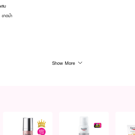
วผสม
 ขาดน้ำ
Show More