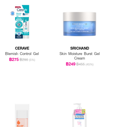
CERAVE
SRICHAND
Blemish Control Gel
Skin Moisture Burst Gel
Cream
฿275
฿290
(5%)
฿249
฿455
(45%)