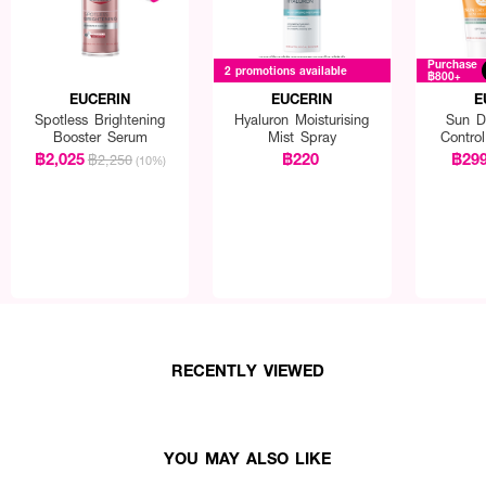
Purchase
2 promotions available
฿800+
EUCERIN
EUCERIN
E
Spotless Brightening
Hyaluron Moisturising
Sun D
Booster Serum
Mist Spray
Contro
฿2,025
฿220
฿29
฿2,250
(10%)
RECENTLY VIEWED
YOU MAY ALSO LIKE