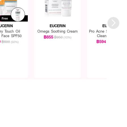
Free
UCERIN
EUCERIN
EUCERIN
ry Touch Oil
Omega Soothing Cream
Pro Acne Solution Gen
l Face SPF50
Cleansing Foam
฿855
฿950
(10%)
9
฿594
฿600
฿660
(50%)
(10%)