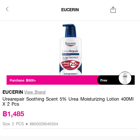
EUCERIN
Purchase ฿800+
Free
EUCERIN
View Brand
Urearepair Soothing Scent 5% Urea Moisturizing Lotion 400Ml
X 2 Pcs
฿1,485
Size 2 PCS • 8850029045504