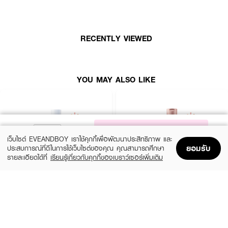
คืนความชุ่มชื้นให้ผิวเนียนนุ่มสุขภาพดี พร้อมกลิ่นหอมผ่อนคลาย ในราคาสุดคุ้มค่ะ
💖🧴
RECENTLY VIEWED
YOU MAY ALSO LIKE
NOTIFY ME
เว็บไซต์ EVEANDBOY เราใช้คุกกี้เพื่อพัฒนาประสิทธิภาพ และ
ยอมรับ
ประสบการณ์ที่ดีในการใช้เว็บไซต์ของคุณ คุณสามารถศึกษา
รายละเอียดได้ที่
เรียนรู้เกี่ยวกับคุกกี้ของเบราว์เซอร์เพิ่มเติม
Home
Home
Promotions
Promotions
Shopping Bag
Shopping Bag
Account
Account
CERAVE
EUCERIN
Daily Moisturizing Lotion
Spotless Brightening Skin Tone Perfecting
Body Lotion
฿290
(10%)
฿531
฿590
size 88 ML
size 250 ML