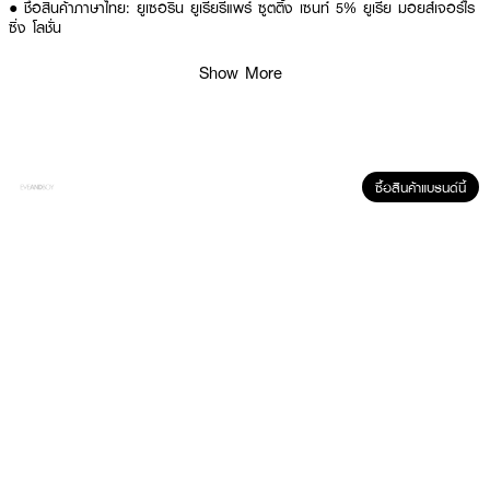
● ชื่อสินค้าภาษาไทย: ยูเซอริน ยูเรียรีแพร์ ซูตติ้ง เซนท์ 5% ยูเรีย มอยส์เจอร์ไร
ซิ่ง โลชั่น
● โลชั่นบำรุงผิวกายสำหรับผิวแห้ง ถึงแห้งมาก
Show More
● มีส่วนผสมของ 5% Urea และ Triple Moisturizing Complex ช่วยกักเก็บ
ความชุ่มชื้น
● ช่วยลดปัญหาผิวแห้ง ลอก เป็นขุย และลดอาการระคายเคืองจากความแห้ง
● มี Ceramide NP ช่วยเสริมเกราะป้องกันผิวให้แข็งแรง
ซื้อสินค้าแบรนด์นี้
● สูตร Soothing Scent มอบกลิ่นหอมอ่อนโยน ผ่อนคลาย
● แพ็คคู่สุดคุ้ม (400 มล. จำนวน 2 ขวด)
● FDA Registration no. : 10-2-6600039428
● ปริมาณ - 400 มล. x 2 ขวด
How To Use :
● ทาผิวกายเป็นประจำทุกวัน
● สามารถทาได้บ่อยตามที่ต้องการ โดยเฉพาะหลังอาบน้ำ