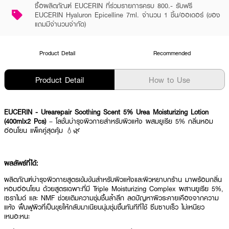
ซื้อผลิตภัณฑ์ EUCERIN ที่ร่วมรายการครบ 800.- รับฟรี
EUCERIN Hyaluron Epicelline 7ml. จำนวน 1 ชิ้น/ออเดอร์ (ของ
แถมมีจำนวนจำกัด)
Product Detail
Recommended
Product Detail
How to Use
EUCERIN - Urearepair Soothing Scent 5% Urea Moisturizing Lotion
(400mlx2 Pcs)
– โลชั่นบำรุงผิวกายสำหรับผิวแห้ง ผสมยูเรีย 5% กลิ่นหอม
อ่อนโยน แพ็คคู่สุดคุ้ม 💧🌿
ผลลัพธ์ที่ได้:
ผลิตภัณฑ์บำรุงผิวกายสูตรเข้มข้นสำหรับผิวแห้งและผิวหยาบกร้าน มาพร้อมกลิ่น
หอมอ่อนโยน ด้วยสูตรเฉพาะที่มี Triple Moisturizing Complex ผสานยูเรีย 5%,
เซราไมด์ และ NMF ช่วยเติมความชุ่มชื้นล้ำลึก ลดปัญหาผิวระคายเคืองจากความ
แห้ง ฟื้นฟูผิวที่เป็นขุยให้กลับมาเนียนนุ่มชุ่มชื้นทันทีที่ใช้ ซึมซาบเร็ว ไม่เหนียว
เหนอะหนะ