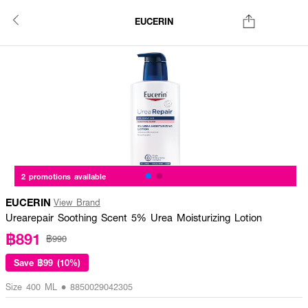
EUCERIN
2 promotions available
EUCERIN
View Brand
Urearepair Soothing Scent 5% Urea Moisturizing Lotion
฿891
฿990
Save
฿99 (10%)
Size 400 ML • 8850029042305