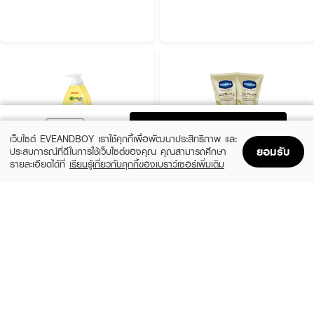
ADD TO BAG
เว็บไซต์ EVEANDBOY เราใช้คุกกี้เพื่อพัฒนาประสิทธิภาพ และ
ยอมรับ
ประสบการณ์ที่ดีในการใช้เว็บไซต์ของคุณ คุณสามารถศึกษา
รายละเอียดได้ที่
เรียนรู้เกี่ยวกับคุกกี้ของเบราว์เซอร์เพิ่มเติม
Home
Home
Promotions
Promotions
Shopping Bag
Shopping Bag
Account
Account
GARNIER
VASELINE
Body Bright Complete Extra Brightening
Healthy Bright Gluta Hya Serum Burst
Repairing Serum Milk Uv 400Ml*2 Pcs
UV Lotion Flawless Glow Twin (Twinpack)
300ml. x 2pcs.
(22%)
฿285
฿289
฿369
size 400 ML
size 600 ML