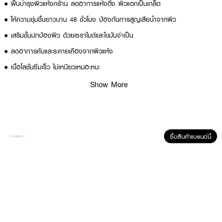
●
ฟื้นบำรุงผิวแห้งกร้าน ลดอาการแห้งตึง ผิวแตกเป็นเกล็ด
● ให้ความชุ่มชื้นยาวนาน 48 ชั่วโมง ป้องกันการสูญเสียน้ำจากผิว
● เสริมชั้นปกป้องผิว ด้วยเซราไมด์และไขมันจำเป็น
● ลดอาการคันและระคายเคืองจากผิวแห้ง
● เนื้อโลชั่นซึมเร็ว ไม่เหนียวเหนอะหนะ
● เลขที่จดแจ้ง อย.: 10-2-6600039428
Show More
● ปริมาณสุทธิ: 400 มล.
How to Use :
ซื้อสินค้าแบรนด์นี้
● ทาโลชั่นเป็นประจำทุกวัน เช้า-เย็น
● สามารถทาเพิ่มได้ตามต้องการ โดยเฉพาะบริเวณที่แห้งมาก
✨ EUCERIN Urearepair 5% Urea Moisturizing Lotion – โลชั่นบำรุงผิวแห้ง
ให้ชุ่มชื้นยาวนาน 48 ชั่วโมง! ✨