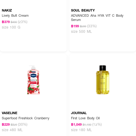
NAKIZ
SOUL BEAUTY
Lively Butt Cream
ADVANCED Aha HYA VIT C Body
Serum
(23%)
฿379
฿490
(33%)
฿199
฿299
size 100 G
size 500 ML
VASELINE
JOURNAL
Superfood Freshlock Cranberry
First Love Body Oil
(30%)
(12%)
฿229
฿1,049
฿329
฿1,190
size 480 ML
size 180 ML