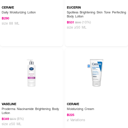
CERAVE
EUCERIN
Daily Moisturizing Lotion
Spotless Brightening Skin Tone Perfecting
Body Lotion
฿290
(10%)
฿531
฿590
size 88 ML
size 250 ML
VASELINE
CERAVE
Proderma Niacinamide Brightening Body
Moisturizing Cream
Lotion
฿225
(8%)
฿349
฿379
2 Variations
size 250 ML