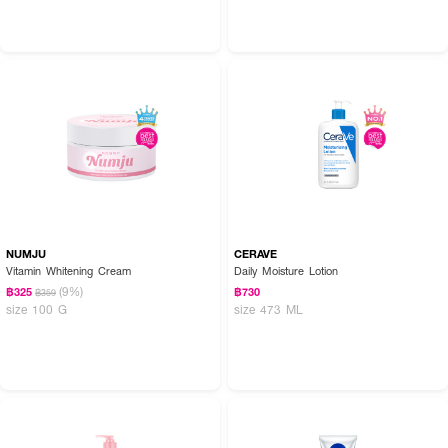
NUMJU
CERAVE
Vitamin Whitening Cream
Daily Moisture Lotion
(9%)
฿325
฿730
฿359
size 100 G
size 473 ML