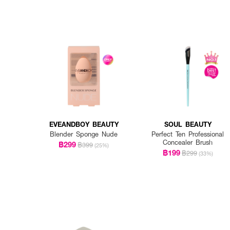
EVEANDBOY BEAUTY
SOUL BEAUTY
Blender Sponge Nude
Perfect Ten Professional
Concealer Brush
฿299
฿399
(25%)
฿199
฿299
(33%)