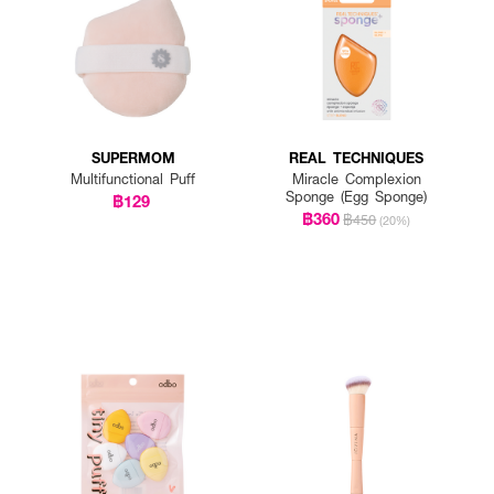
SUPERMOM
REAL TECHNIQUES
Multifunctional Puff
Miracle Complexion
Sponge (Egg Sponge)
฿129
฿360
฿450
(20%)