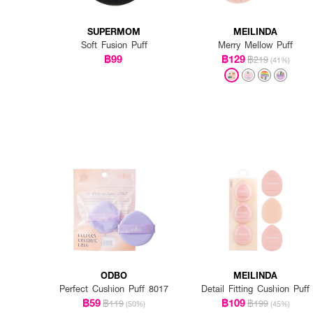
SUPERMOM
MEILINDA
Soft Fusion Puff
Merry Mellow Puff
฿99
฿129
฿219
(41%)
ODBO
MEILINDA
Perfect Cushion Puff 8017
Detail Fitting Cushion Puff
฿59
฿109
฿119
฿199
(50%)
(45%)