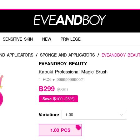
SENSITIVE SKIN
NEW
PRIVILEGE
ND APPLICATORS
/
SPONGE AND APPLICATORS
/
EVEANDBOY BEAU
EVEANDBOY BEAUTY
Kabuki Professional Magic Brush
1 PCS • 9999999990021
฿299
฿399
Save
฿100 (25%)
Variation:
1.00
1.00 PCS