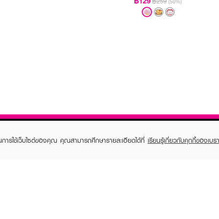
฿129
฿259
(50%)
ในการใช้เว็บไซต์ของคุณ คุณสามารถศึกษารายละเอียดได้ที่
เรียนรู้เกี่ยวกับคุกกี้ของเบรา
TOMER CARE
EVEANDBOY MEMBER
 Shopping
Member registration
 store