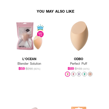
YOU MAY ALSO LIKE
L'OCEAN
ODBO
Blender Solution
Perfect Puff
฿59
฿89
฿290
฿159
(80%)
(44%)