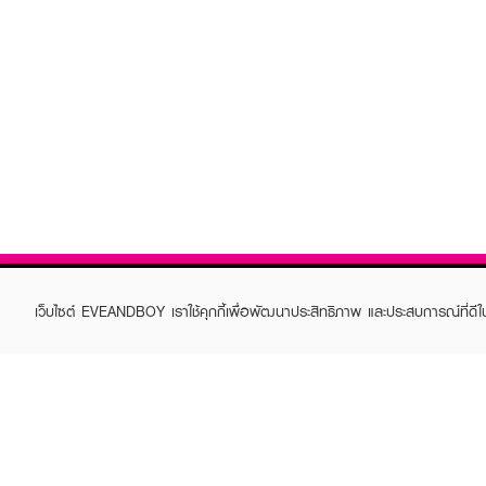
เว็บไซต์ EVEANDBOY เราใช้คุกกี้เพื่อพัฒนาประสิทธิภาพ และประสบการณ์ที่ดี
ABOUT EVEANDBOY
CUS
Brand story
Online
Privacy Policy
Find a