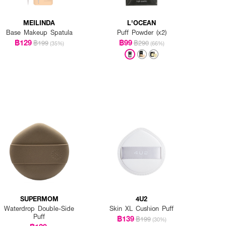
MEILINDA
L'OCEAN
Base Makeup Spatula
Puff Powder (x2)
฿129
฿99
฿199
฿290
(35%)
(66%)
SUPERMOM
4U2
Waterdrop Double-Side
Skin XL Cushion Puff
Puff
฿139
฿199
(30%)