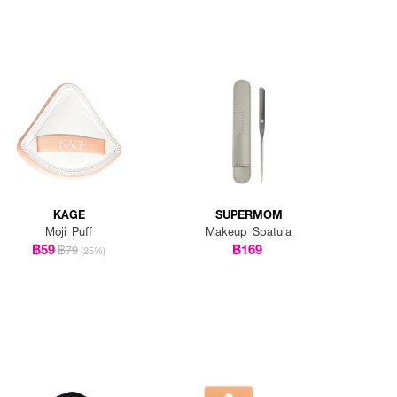
KAGE
SUPERMOM
Moji Puff
Makeup Spatula
฿59
฿169
฿79
(25%)