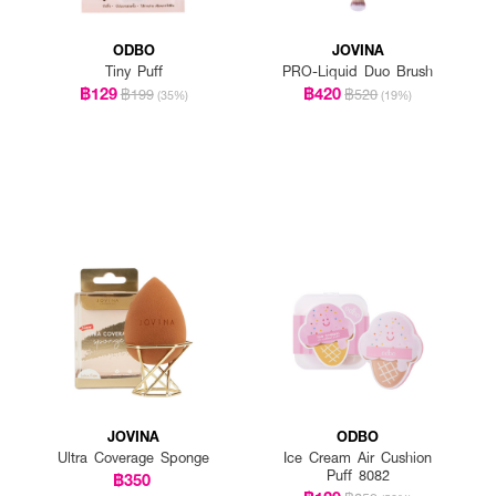
ODBO
JOVINA
Tiny Puff
PRO-Liquid Duo Brush
฿129
฿420
฿199
฿520
(35%)
(19%)
JOVINA
ODBO
Ultra Coverage Sponge
Ice Cream Air Cushion
Puff 8082
฿350