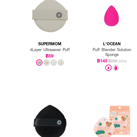
SUPERMOM
L'OCEAN
4Layer Ultrasaver Puff
Puff Blender Solution
Sponge
฿59
฿145
฿290
(50%)