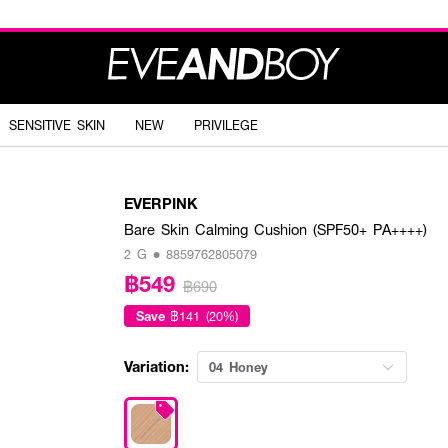
SENSITIVE SKIN
NEW
PRIVILEGE
EVERPINK
Bare Skin Calming Cushion (SPF50+ PA++++)
2 G • 8859762805079
฿549
฿690
Save
฿141 (20%)
Variation:
04 Honey