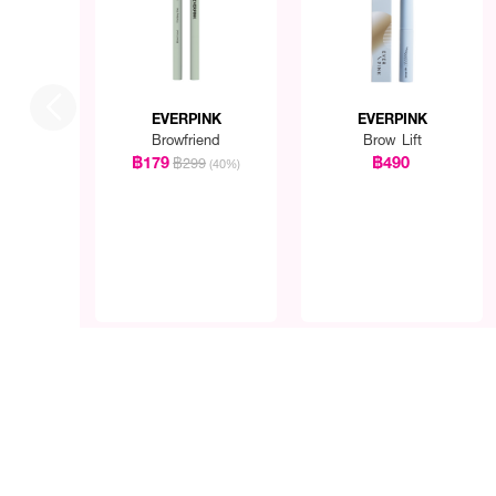
EVERPINK
EVERPINK
Browfriend
Brow Lift
฿179
฿490
฿299
(40%)