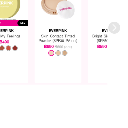
 1
Mix
VERPINK
EVERPINK
EVERPINK
 My Feelings
Skin Contact Tinted
Bright Side Sunscre
Powder (SPF30 PA+++)
(SPF50+ PA++++)
฿490
฿690
฿590
฿890
฿850
(22%)
(31%)