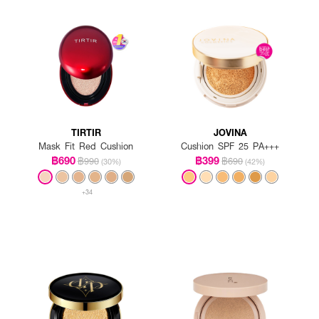
นปริมาณที่ต้องการ จากนั้นกดพัฟให้ทั่วใบหน้า
TIRTIR
JOVINA
Mask Fit Red Cushion
Cushion SPF 25 PA+++
฿690
฿399
฿990
฿690
(30%)
(42%)
+34