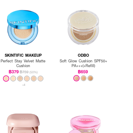
SKINTIFIC MAKEUP
ODBO
Perfect Stay Velvet Matte
Soft Glow Cushion SPF50+
Cushion
PA+++(+Refill)
฿379
฿659
฿759
(50%)
+4