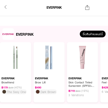
EVERPINK
EVERPINK
ซื้อสินค้าแบรนด์นี้
EVERPINK
EVERPINK
EVERPINK
EVE
Browfriend
Brow Lift
Skin Contact Tinted
Feel
Sunscreen (SPF50+
(40%)
฿179
฿490
฿42
฿299
PA+++)
(19%)
฿719
฿890
6 Va
The Sexy One
Dark Brown
3 Variations