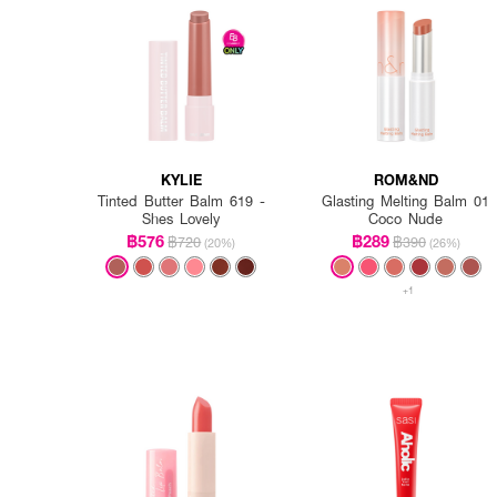
KYLIE
ROM&ND
Tinted Butter Balm 619 -
Glasting Melting Balm 01
Shes Lovely
Coco Nude
฿576
฿289
฿720
฿390
(20%)
(26%)
+1