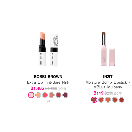
BOBBI BROWN
IN2IT
Extra Lip Tint-Bare Pink
Moisture Bomb Lipstick -
MBL01 Mulberry
฿1,485
฿1,650
(10%)
฿119
฿239
(50%)
+4