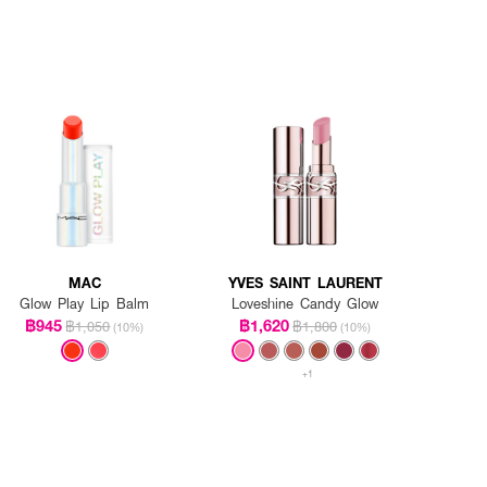
MAC
YVES SAINT LAURENT
Glow Play Lip Balm
Loveshine Candy Glow
฿945
฿1,620
฿1,050
฿1,800
(10%)
(10%)
+1