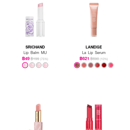
SRICHAND
LANEIGE
Lip Balm MU
La Lip Serum
฿49
฿621
฿199
฿690
(75%)
(10%)