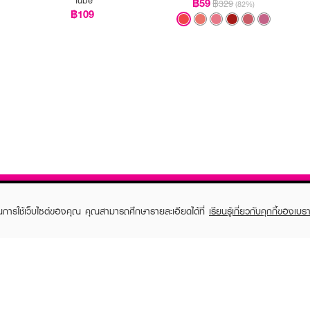
฿59
฿329
(82%)
฿109
ในการใช้เว็บไซต์ของคุณ คุณสามารถศึกษารายละเอียดได้ที่
เรียนรู้เกี่ยวกับคุกกี้ของเบรา
TOMER CARE
EVEANDBOY MEMBER
 Shopping
Member registration