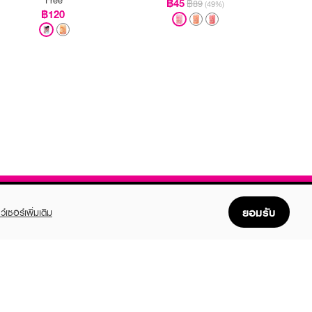
฿45
฿89
(49%)
฿120
ยอมรับ
ว์เซอร์เพิ่มเติม
FOLLOW US