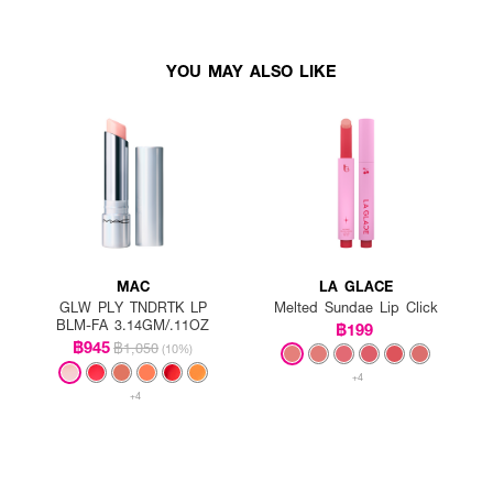
YOU MAY ALSO LIKE
MAC
LA GLACE
GLW PLY TNDRTK LP
Melted Sundae Lip Click
BLM-FA 3.14GM/.11OZ
฿199
฿945
฿1,050
(10%)
+4
+4