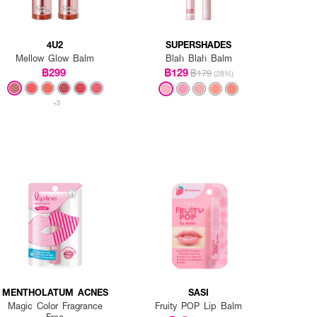
4U2
SUPERSHADES
Mellow Glow Balm
Blah Blah Balm
฿299
฿129
฿179
(28%)
+3
MENTHOLATUM ACNES
SASI
Magic Color Fragrance
Fruity POP Lip Balm
Free