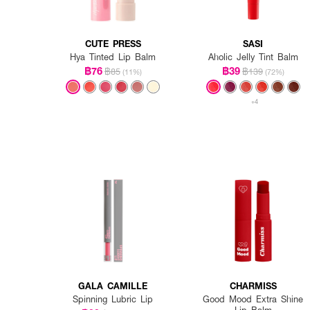
CUTE PRESS
SASI
Hya Tinted Lip Balm
Aholic Jelly Tint Balm
฿76
฿39
฿85
฿139
(11%)
(72%)
+4
GALA CAMILLE
CHARMISS
Spinning Lubric Lip
Good Mood Extra Shine
Lip Balm