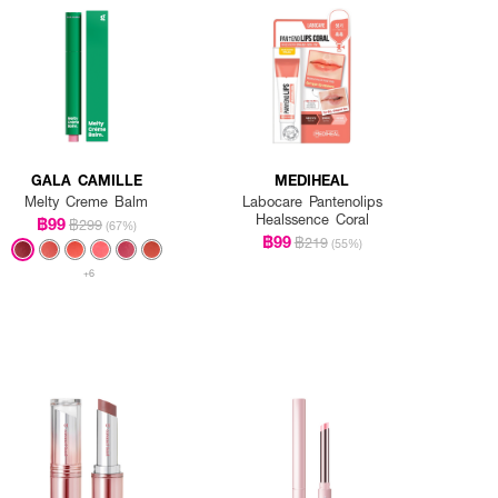
GALA CAMILLE
MEDIHEAL
Melty Creme Balm
Labocare Pantenolips
Healssence Coral
฿99
฿299
(67%)
฿99
฿219
(55%)
+6