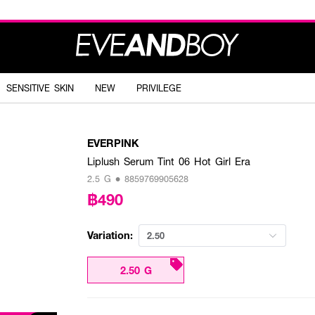
SENSITIVE SKIN
NEW
PRIVILEGE
EVERPINK
Liplush Serum Tint 06 Hot Girl Era
2.5 G • 8859769905628
฿490
Variation:
2.50
2.50 G