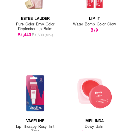
ESTEE LAUDER
LIP IT
Pure Color Envy Color
Water Bomb Color Glow
Replenish Lip Balm
฿79
฿1,440
฿1,600
(10%)
VASELINE
MEILINDA
Lip Therapy Rosy Tint
Dewy Balm
Tube