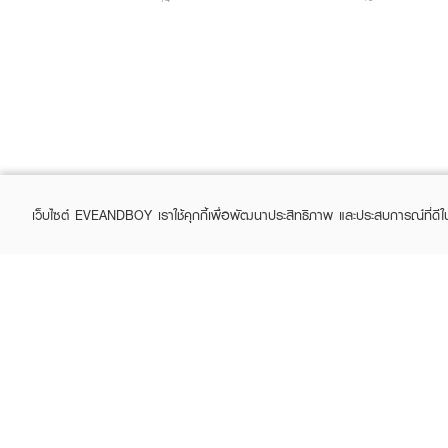
เว็บไซต์ EVEANDBOY เราใช้คุกกี้เพื่อพัฒนาประสิทธิภาพ และประสบการณ์ที่ดี
ABOUT EVEANDBOY
CUS
Brand story
Online
Privacy Policy
Find a
Terms and Conditions
Contac
Sell on EVEANDBOY