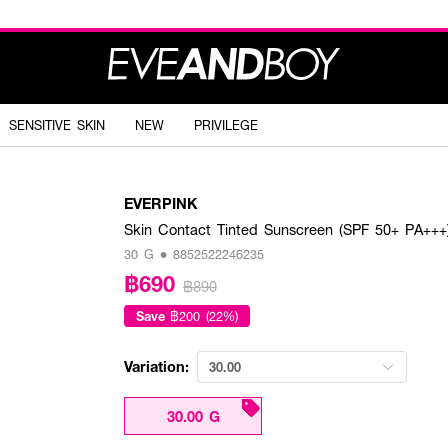
SENSITIVE SKIN
NEW
PRIVILEGE
EVERPINK
Skin Contact Tinted Sunscreen (SPF 50+ PA+++
30 G • 8852522246235
฿690
฿890
Save
฿200 (22%)
Variation:
30.00
30.00 G