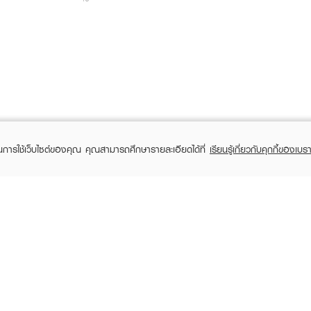
ในการใช้เว็บไซต์ของคุณ คุณสามารถศึกษารายละเอียดได้ที่
เรียนรู้เกี่ยวกับคุกกี้ของเบรา
TOMER CARE
EVEANDBOY MEMBER
 Shopping
Member registration
 store
t us