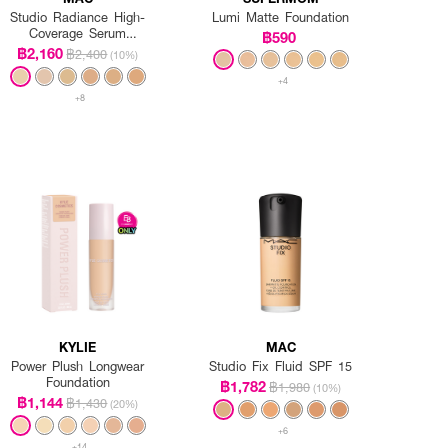
Studio Radiance High-
Lumi Matte Foundation
Coverage Serum
฿590
Foundation
฿2,160
฿2,400
(10%)
+4
+8
KYLIE
MAC
Power Plush Longwear
Studio Fix Fluid SPF 15
Foundation
฿1,782
฿1,980
(10%)
฿1,144
฿1,430
(20%)
+6
+14