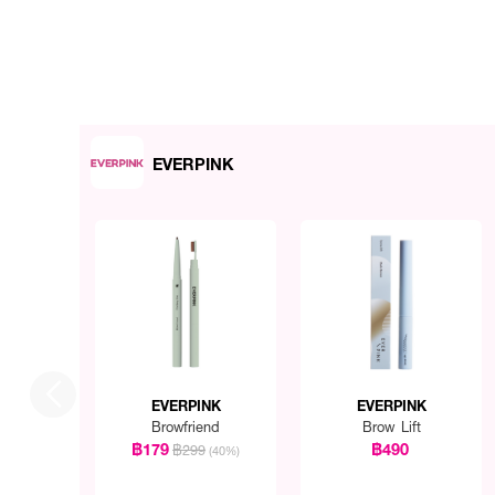
EVERPINK
EVERPINK
EVERPINK
Browfriend
Brow Lift
฿179
฿490
฿299
(40%)