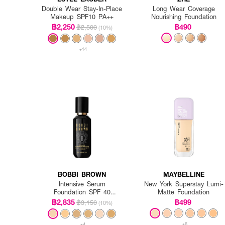
Double Wear Stay-In-Place
Long Wear Coverage
Makeup SPF10 PA++
Nourishing Foundation
฿2,250
฿490
฿2,500
(10%)
+14
BOBBI BROWN
MAYBELLINE
Intensive Serum
New York Superstay Lumi-
Foundation SPF 40
Matte Foundation
PA++++
฿2,835
฿499
฿3,150
(10%)
+6
+4