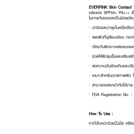
EVERPINK Skin Contact 
แสงแดด SPF50+ PA+++ ซึ่งทำ
ในการกันแดดและเป็นมิตรต่อ
· ปกปิดและบำรุงในหนึ่งเดียว
· เผยผิวที่ดูเรียบเนียน กระจ
· ป้องกันผิวจากแสงแดดแล
· ช่วยให้ผิวชุ่มชื้นและเสริมส
· ลดความมันส่วนเกินและปรั
· เหมาะสำหรับทุกสภาพผิว โ
· สามารถแต่งหน้าทับได้ง่าย ไ
· FDA Registration No. 
How To Use :
ทาทั่วใบหน้าด้วยนิ้วมือ หรื