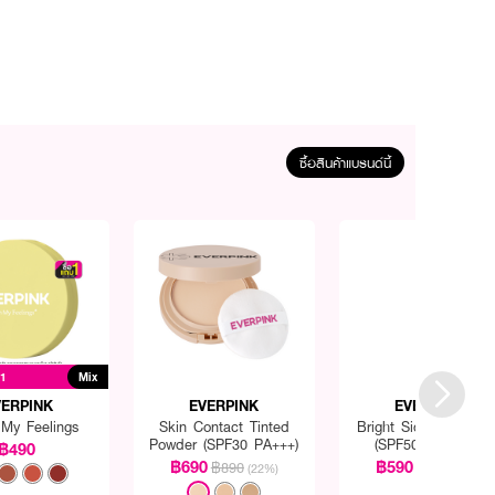
ซื้อสินค้าแบรนด์นี้
 1
Mix
VERPINK
EVERPINK
EVERPINK
 My Feelings
Skin Contact Tinted
Bright Side Sunscre
Powder (SPF30 PA+++)
(SPF50+ PA++++)
฿490
฿690
฿590
฿890
฿850
(22%)
(31%)