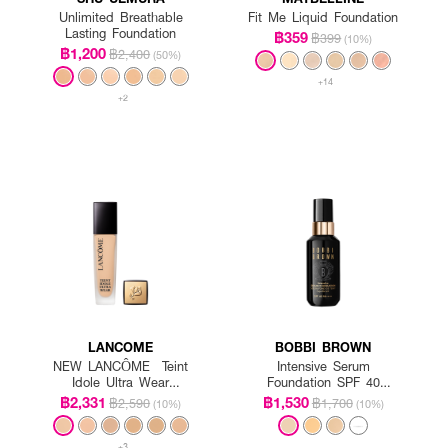
Unlimited Breathable
Fit Me Liquid Foundation
Lasting Foundation
฿359
฿399
(10%)
฿1,200
฿2,400
(50%)
+14
+2
LANCOME
BOBBI BROWN
NEW LANCÔME Teint
Intensive Serum
Idole Ultra Wear
Foundation SPF 40
Foundation SPF35
PA++++
฿2,331
฿1,530
฿2,590
฿1,700
(10%)
(10%)
+3