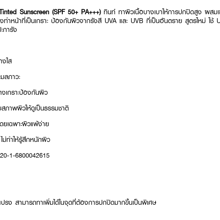
Tinted Sunscreen (SPF 50+ PA+++)
ทินท์ ทาผิวเนื้อบางเบาให้การปกปิดสูง ผสม
หน้าที่เป็นเกราะ ป้องกันผิวจากรังสี UVA และ UVB ที่เป็นอันตราย สูตรใหม่ ใช้ UV
ปะการัง
่างใส
ะมลภาวะ
ร้างเกราะป้องกันผิว
บสภาพผิวให้ดูเป็นธรรมชาติ
ดยเฉพาะผิวแพ้ง่าย
ม่ทำให้รู้สึกหนักผิว
: 20-1-6800042615
อแปรง สามารถทาเพิ่มได้ในจุดที่ต้องการปกปิดมากขึ้นเป็นพิเศษ