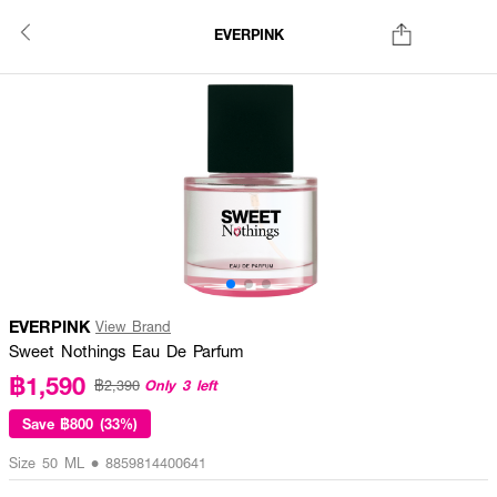
EVERPINK
EVERPINK
View Brand
Sweet Nothings Eau De Parfum
฿1,590
Only 3 left
฿2,390
Save
฿800 (33%)
Size 50 ML • 8859814400641