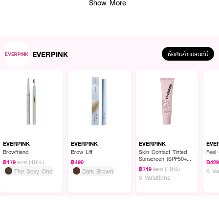
Show More
EVERPINK
ซื้อสินค้าแบรนด์นี้
ผลลัพธ์ที่ได้:
EVERPINK Sweet Nothings Eau De Parfum คือน้ำหอมที่สะท้อนอารมณ์แห่ง
ความโรแมนติกและความลึกลับในทุกสัมผัส กลิ่นหอมนี้ออกแบบมาให้เปลี่ยนแปลง
และเพิ่มมิติเมื่อเวลาผ่านไป เริ่มต้นด้วย Top Notes ที่โดดเด่นจาก Black Pepper
และ Black Currant ที่ผสานกันอย่างลงตัว มอบความรู้สึกสดชื่นและเย้ายวนคล้าย
EVERPINK
EVERPINK
EVERPINK
EVE
การเริ่มต้นเรื่องราวที่น่าสนใจ ต่อมาคือ Middle Notes ที่ละมุนละไมด้วย Peach,
Browfriend
Brow Lift
Skin Contact Tinted
Feel
Sunscreen (SPF50+
Magnolia และ Honey เพิ่มความหวานซึ้งและความอบอุ่นในทุกอณูของกลิ่น ปิด
(40%)
฿179
฿490
฿42
฿299
PA+++)
(19%)
ท้ายด้วย Base Notes อย่าง White Musk และ Vetiver ที่มอบสัมผัสนุ่มลื่นและ
฿719
฿890
6 Va
The Sexy One
Dark Brown
3 Variations
ความอบอุ่น ชวนให้รู้สึกผ่อนคลายและหลงใหล น้ำหอมนี้เหมาะสำหรับผู้ที่ต้องการ
เพิ่มเสน่ห์และสัมผัสความหวานละมุนในทุกโอกาส
● เอเวอร์พิงค์ สวีท น็อธติ้งส์ โอ เดอ พาร์ฟูม