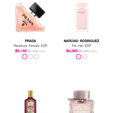
PRADA
NARCISO RODRIGUEZ
Paradoxe Female EDP
For Her EDP
฿6,160
฿4,960
฿7,700
฿6,200
(20%)
(20%)