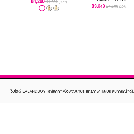
฿1,280
฿1,600
(20%)
฿3,648
฿4,560
(20%)
เว็บไซต์ EVEANDBOY เราใช้คุกกี้เพื่อพัฒนาประสิทธิภาพ และประสบการณ์ที่ดี
ABOUT EVEANDBOY
CUS
Brand story
Online