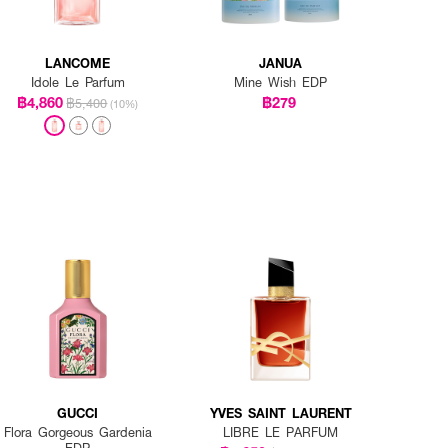
LANCOME
JANUA
Idole Le Parfum
Mine Wish EDP
฿4,860
฿279
฿5,400
(10%)
GUCCI
YVES SAINT LAURENT
Flora Gorgeous Gardenia
LIBRE LE PARFUM
EDP