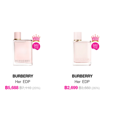
BURBERRY
BURBERRY
Her EDP
Her EDP
฿5,688
฿2,699
฿7,110
฿3,660
(20%)
(26%)