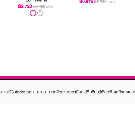
฿6,975
฿7,750
(10%)
฿2,720
฿3,400
(20%)
ในการใช้เว็บไซต์ของคุณ คุณสามารถศึกษารายละเอียดได้ที่
เรียนรู้เกี่ยวกับคุกกี้ของเบรา
TOMER CARE
EVEANDBOY MEMBER
 Shopping
Member registration