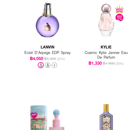
LANVIN
KYLIE
Eclat D'Arpege EDP Spray
Cosmic Kylie Jenner Eau
De Parfum
฿4,050
฿5,400
(25%)
฿1,330
฿1,900
(30%)