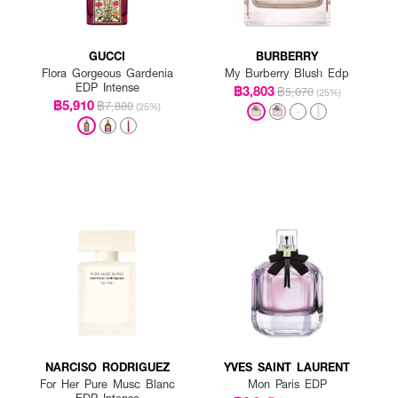
GUCCI
BURBERRY
Flora Gorgeous Gardenia
My Burberry Blush Edp
EDP Intense
฿3,803
฿5,070
(25%)
฿5,910
฿7,880
(25%)
NARCISO RODRIGUEZ
YVES SAINT LAURENT
For Her Pure Musc Blanc
Mon Paris EDP
EDP Intense