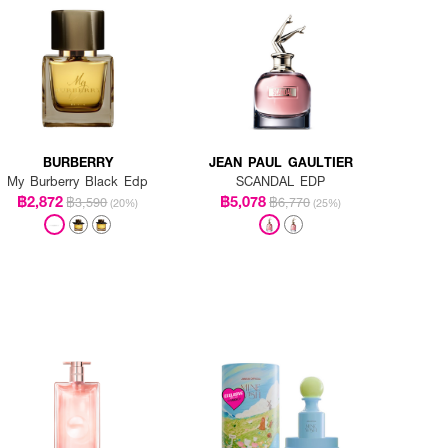
BURBERRY
JEAN PAUL GAULTIER
My Burberry Black Edp
SCANDAL EDP
฿2,872
฿5,078
฿3,590
฿6,770
(20%)
(25%)