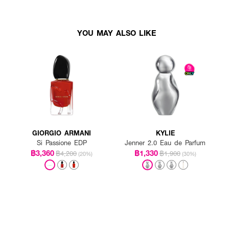
YOU MAY ALSO LIKE
GIORGIO ARMANI
KYLIE
Si Passione EDP
Jenner 2.0 Eau de Parfum
฿3,360
฿1,330
฿4,200
฿1,900
(20%)
(30%)