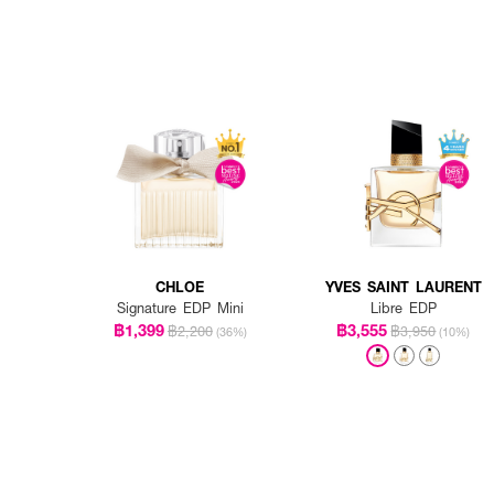
CHLOE
YVES SAINT LAURENT
Signature EDP Mini
Libre EDP
฿1,399
฿3,555
฿2,200
฿3,950
(36%)
(10%)