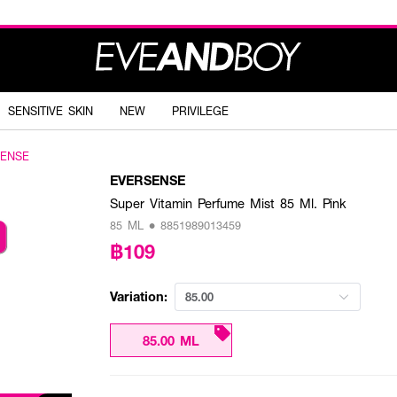
SENSITIVE SKIN
NEW
PRIVILEGE
SENSE
EVERSENSE
Super Vitamin Perfume Mist 85 Ml. Pink
85 ML • 8851989013459
฿109
Variation:
85.00
85.00 ML