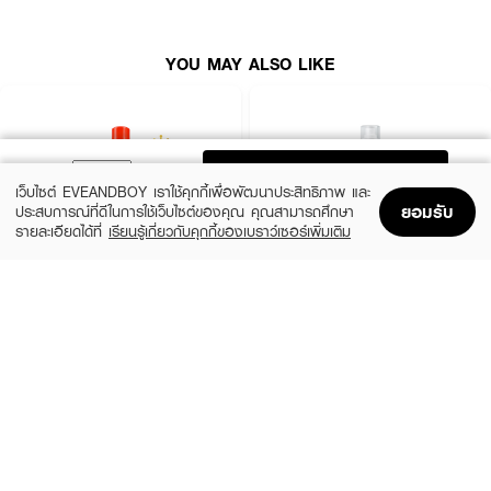
YOU MAY ALSO LIKE
ADD TO BAG
เว็บไซต์ EVEANDBOY เราใช้คุกกี้เพื่อพัฒนาประสิทธิภาพ และ
ยอมรับ
ประสบการณ์ที่ดีในการใช้เว็บไซต์ของคุณ คุณสามารถศึกษา
รายละเอียดได้ที่
เรียนรู้เกี่ยวกับคุกกี้ของเบราว์เซอร์เพิ่มเติม
Home
Home
Promotions
Promotions
Shopping Bag
Shopping Bag
Account
Account
FRESH DROP
EUCERIN
Mineral Spray
HYALURON FACIAL MIST SPRAY
(33%)
(10%)
฿199
฿495
฿299
฿550
2 Variations
Tomato
How To Use :
ฉีดสเปรย์น้ำแร่เอเวียง ฉีดพรมให้ทั่วใบหน้า โดยห่างจากใบหน้าประมาณ 1 ฟุต แล้ว