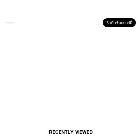
ซื้อสินค้าแบรนด์นี้
ผลลัพธ์ที่ได้ :
SHINO Evian-Mineral Facial Spray น้ำแร่เอเวียง จะช่วยคืนความสดชื่นใน
ระหว่างวัน สามารถใช้สเปรย์น้ำแร่ได้ทุกที่ ทุกเวลา ทั้งก่อนแต่งหน้าเพื่อเตรียมความ
พร้อมให้กับผิว ช่วยให้เครื่องสำอางติดทนมากขึ้นหรือฉีดสเปรย์น้ำแร่ระหว่างวัน
เพื่อให้ความสดชื่น คลายความเหนื่อยล้าจากการทำงานหรือเล่นกีฬา
• ช่วยคืนความสดชื่นในระหว่างวัน
• ช่วยให้เครื่องสำอางติดทนมากขึ้น
• ให้ความสดชื่น ชุ่มชื้น
RECENTLY VIEWED