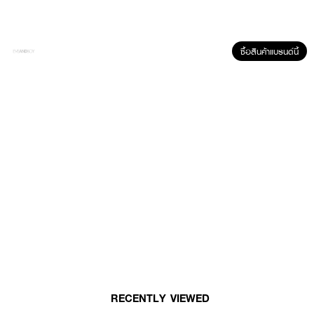
ซื้อสินค้าแบรนด์นี้
ผลลัพธ์ที่ได้ :
สเปรย์น้ำแร่ อ่อนโยนต่อผิวแพ้ง่าย ปกป้องผิวจากมลภาวะแวดล้อมภายนอก
สร้างเกราะปกป้องแต่ยังให้ผิวระบายอากาศได้ ปกป้องผิวคุณจากมลภาวะและการ
เปลี่ยนแปลงอุณหภูมิ ให้ผิวคุณอ่อนนุ่มและลดภาวะผิวเครียด
● เอเวียง โพรเทค เฟเชียล มิสท์
● สารสกัดจากเฮลิไครซัมแบะดอกมะลิออร์แกนิก
RECENTLY VIEWED
● น้ำแร่ธรรมชาติ