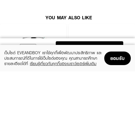
● สารสกัดออร์แกนิกจากไวลด์อินดิโก้ และดอกคอร์นฟลาวเวอร์
● ปริมาณ 100 ml.
YOU MAY ALSO LIKE
ADD TO BAG
เว็บไซต์ EVEANDBOY เราใช้คุกกี้เพื่อพัฒนาประสิทธิภาพ และ
ยอมรับ
ประสบการณ์ที่ดีในการใช้เว็บไซต์ของคุณ คุณสามารถศึกษา
รายละเอียดได้ที่
เรียนรู้เกี่ยวกับคุกกี้ของเบราว์เซอร์เพิ่มเติม
Home
Home
Promotions
Promotions
Shopping Bag
Shopping Bag
Account
Account
CLINIQUE
SKINTIFIC
Moisture Surge Extended Replenishing
5X Ceramide Barrier Moisture Gel
Hydrator
(50%)
฿339
฿679
(10%)
฿1,791
฿1,990
4 Variations
size 50 ML