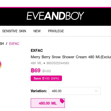
SENSITIVE SKIN
NEW
PRIVILEGE
SH
/
EXFAC
EXFAC
Merry Berry Snow Shower Cream 480 Ml.(Exclus
480 ML • 8852522244583
฿69
฿169
Save
฿100 (59%)
Variation:
480.00
480.00 ML