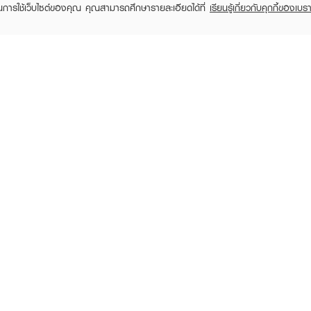
ในการใช้เว็บไซต์ของคุณ คุณสามารถศึกษารายละเอียดได้ที่
เรียนรู้เกี่ยวกับคุกกี้ของเบรา
EXFAC
EXFAC
rose pink scent shower
Rose Pink Scent Shower
Shampo
cream
Cream
฿59
฿15
฿20
(25%)
RECENTLY VIEWED