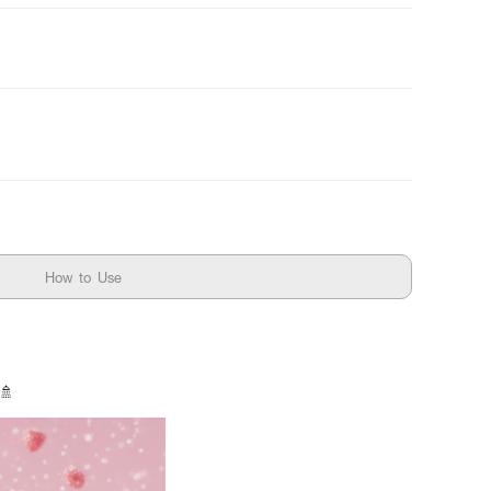
How to Use
🚿