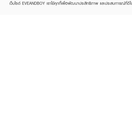
เว็บไซต์ EVEANDBOY เราใช้คุกกี้เพื่อพัฒนาประสิทธิภาพ และประสบการณ์ที่ดี
EXFAC
EXFAC
Rose Pink Scent Shower
Floral Garden Scent
Cream
Shower Cream
฿15
฿59
฿29
(48%)