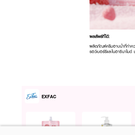
ผลลัพธ์ที่ได้:
ผลิตภัณฑ์ครีมอาบน้ำที่ทำ
รอว์เบอร์รีและไนอาซินาไมด์ ช
EXFAC