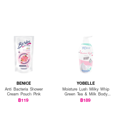
BENICE
YOBELLE
Anti Bacteria Shower
Moisture Lush Milky Whip
Cream Pouch Pink
Green Tea & Milk Body
Wash
฿119
฿189