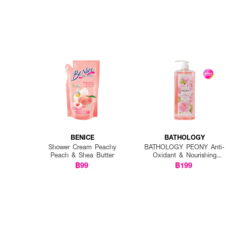
BENICE
BATHOLOGY
Shower Cream Peachy
BATHOLOGY PEONY Anti-
Peach & Shea Butter
Oxidant & Nourishing
Shower Gel
฿99
฿199