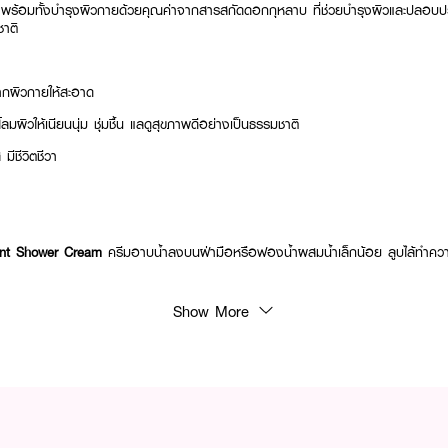
 พร้อมทั้งบำรุงผิวกายด้วยคุณค่าจากสารสกัดดอกกุหลาบ ที่ช่วยบำรุงผิวและปลอบประโลม
ชาติ
กผิวกายให้สะอาด
ผิวให้เนียนนุ่ม ชุ่มชื้น แลดูสุขภาพดีอย่างเป็นธรรมชาติ
ีชีวิตชีวา
ent Shower Cream
ครีมอาบน้ำลงบนฝ่ามือหรือฟองน้ำผสมน้ำเล็กน้อย ลูบไล้ทำควา
Show More