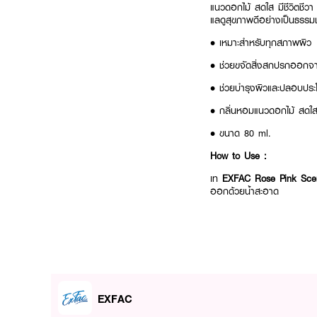
แนวดอกไม้ สดใส มีชีวิตชีวา
แลดูสุขภาพดีอย่างเป็นธรรม
• เหมาะสำหรับทุกสภาพผิว
• ช่วยขจัดสิ่งสกปรกออกจา
• ช่วยบำรุงผิวและปลอบประโลม
• กลิ่นหอมแนวดอกไม้ สดใส ม
• ขนาด 80 ml.
How to Use :
เท
EXFAC Rose Pink Sc
ออกด้วยน้ำสะอาด
EXFAC