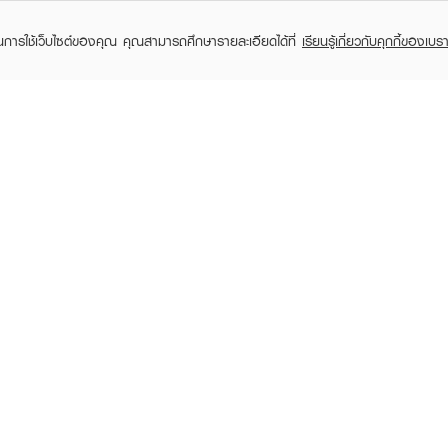
ในการใช้เว็บไซต์ของคุณ คุณสามารถศึกษารายละเอียดได้ที่
เรียนรู้เกี่ยวกับคุกกี้ของเบรา
TOMER CARE
EVEANDBOY MEMBER
 Shopping
Member registration
 store
t us