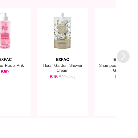
EXFAC
EXFAC
EXFAC
o Rosie Pink
Floral Garden Shower
Shampoo Sweet Viol
Cream
Garden
฿59
฿15
฿59
฿20
(25%)