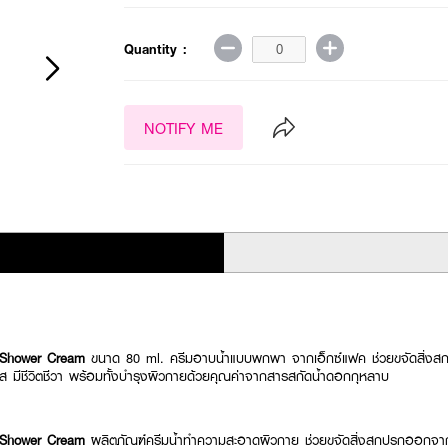
Quantity :
NOTIFY ME
 Shower Cream
ขนาด 80 ml. ครีมอาบน้ำแบบพกพา จากเอ็กซ์แฟค ช่วยขจัดสิ่ง
 มีชีวิตชีวา พร้อมทั้งบำรุงผิวกายด้วยคุณค่าจากสารสกัดน้ำดอกกุหลาบ
 Shower Cream
ผลิตภัณฑ์ครีมน้ำทำความสะอาดผิวกาย ช่วยขจัดสิ่งสกปรกออกจาก