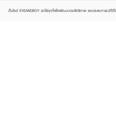
เว็บไซต์ EVEANDBOY เราใช้คุกกี้เพื่อพัฒนาประสิทธิภาพ และประสบการณ์ที่ดี
ABOUT EVEANDBOY
CUS
Brand story
Online
Privacy Policy
Find a
Terms and Conditions
Contac
Sell on EVEANDBOY
Whistleblowing