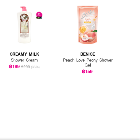
CREAMY MILK
BENICE
Shower Cream
Peach Love Peony Shower
Gel
฿199
฿299
(33%)
฿159