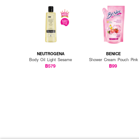
NEUTROGENA
BENICE
Body Oil Light Sesame
Shower Cream Pouch Pink
฿579
฿99