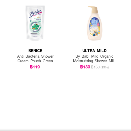
BENICE
ULTRA MILD
Anti Bacteria Shower
By Babi Mild Organic
Cream Pouch Green
Moisturising Shower Milk
Bedtime Story
฿119
฿130
฿160
(19%)