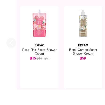
EXFAC
EXFAC
Rose Pink Scent Shower
Floral Garden Scent
Cream
Shower Cream
฿15
฿59
฿29
(48%)