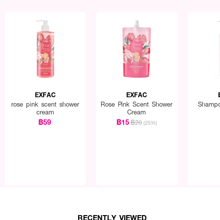
EXFAC
EXFAC
rose pink scent shower
Rose Pink Scent Shower
Shampo
cream
Cream
฿59
฿15
฿20
(25%)
RECENTLY VIEWED