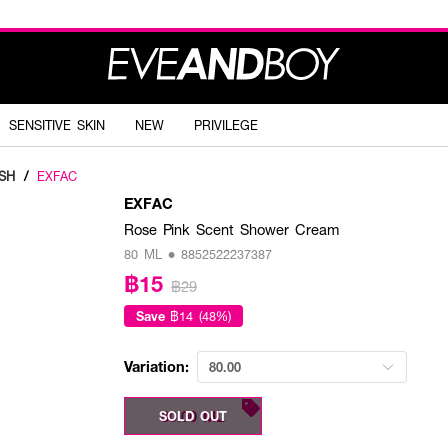
SENSITIVE SKIN
NEW
PRIVILEGE
SH
/
EXFAC
EXFAC
Rose Pink Scent Shower Cream
80 ML • 8852522237387
฿15
฿29
Save
฿14 (48%)
Variation:
80.00
80.00 ML
SOLD OUT