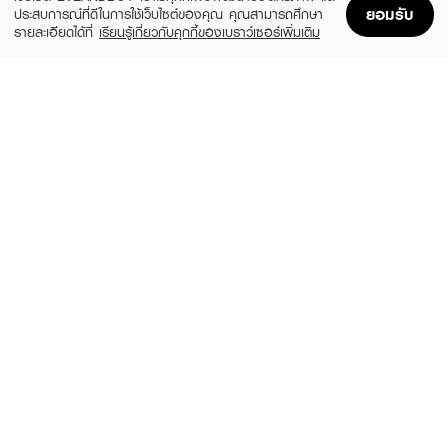
ยอมรับ
ประสบการณ์ที่ดีในการใช้เว็บไซต์ของคุณ คุณสามารถศึกษา
รายละเอียดได้ที่
เรียนรู้เกี่ยวกับคุกกี้ของเบราว์เซอร์เพิ่มเติม
Home
Home
Promotions
Promotions
Shopping Bag
Shopping Bag
Account
Account
SKIN1004
LEADERS
Madagascar Centella Watergel Sheet
Bright Intense Plus Mask
Ampoule Mask (25ml X 5pcs)
(51%)
฿24
฿49
(31%)
฿269
฿390
size 25 ML
size 125 ML
ROJUKISS
LEADERS
White Poreless Hydrogel Mineral Mask 7
Clear Intense Plus Mask
(67%)
(51%)
฿29
฿24
฿89
฿49