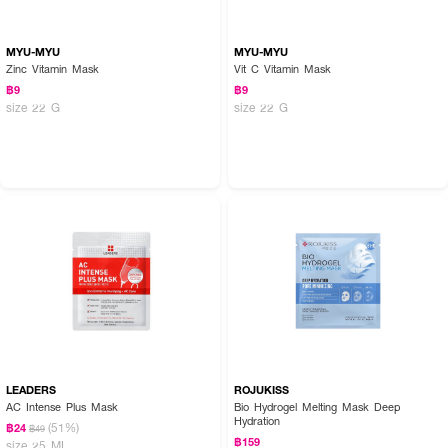
MYU-MYU
MYU-MYU
Zinc Vitamin Mask
Vit C Vitamin Mask
฿9
฿9
size 22 G
size 22 G
LEADERS
ROJUKISS
AC Intense Plus Mask
Bio Hydrogel Melting Mask Deep
Hydration
(51%)
฿24
฿49
฿159
size 25 ML