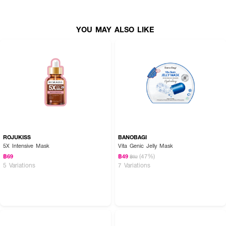
• เพื่อผิวกระจ่างใส
YOU MAY ALSO LIKE
• ฟื้นฟูผิวหมองคล้ำ สีผิวไม่สม่ำเสมอ
• ลดเลือนจุดด่างดำ รอยสิวและรอยแดง
• ปริมาณ 25 กรัม
How To Use :
• หลังทำความสะอาดผิวหน้าให้ฉีกซองมาสก์และดึงแผ่นพลาสติกออก วางแผ่นมา
สก์ทาบลงบนผิวหน้า ปรับให้พอดีและไล่ฟองอากาศออก
• ทิ้งไว้ 10-20 นาที โดยอย่าปล่อยให้มาสก์แห้งลงบนผิวหน้า
• ดึงแผ่นมาสก์ออกแล้วใช้ปลายนิ้วนวดเซรั่มเบาๆ ลงบนผิวหน้าโดยไม่ต้องล้าง
ROJUKISS
BANOBAGI
ออก
5X Intensive Mask
Vita Genic Jelly Mask
(47%)
฿69
฿49
฿92
• แนะนำให้ใช้สัปดาห์ละ 2-3 ครั้งอย่างต่อเนื่องเพื่อผลลัพธ์ที่ดี สามารถใช้ก่อน
5 Variations
7 Variations
นอนเพื่อฟื้นฟูผิวยามค่ำคืนหรือก่อนแต่งหน้าเพื่อให้รองพื้นติดทนนานขึ้น