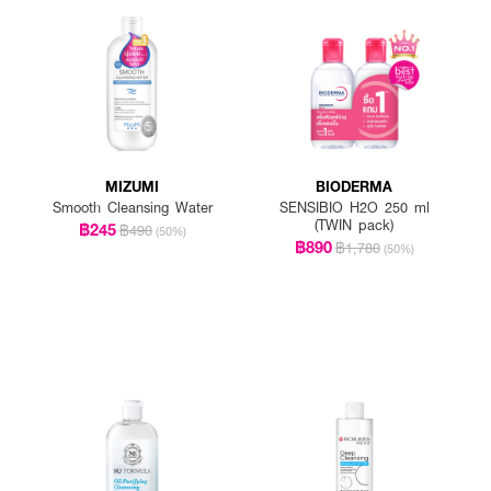
MIZUMI
BIODERMA
Smooth Cleansing Water
SENSIBIO H2O 250 ml
(TWIN pack)
฿245
฿490
(50%)
฿890
฿1,780
(50%)