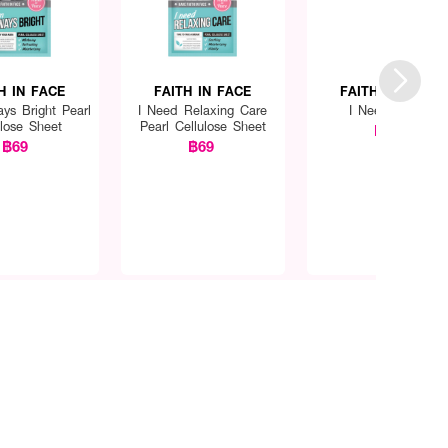
H IN FACE
FAITH IN FACE
FAITH IN FACE
ys Bright Pearl
I Need Relaxing Care
I Need S.O.S
ulose Sheet
Pearl Cellulose Sheet
฿69
฿69
฿69