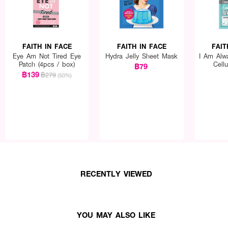
FAITH IN FACE
FAITH IN FACE
FAIT
Eye Am Not Tired Eye
Hydra Jelly Sheet Mask
I Am Alwa
Patch (4pcs / box)
Cell
฿79
฿139
฿279
(50%)
RECENTLY VIEWED
YOU MAY ALSO LIKE