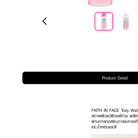
Product Detail
FAITH IN FACE Truly Wate
สภาพผิวแม้ผิวแพ้ง่าย พร้อม
ผ่านการทดสอบการระคายเคื
แร่,น้ำหอมและสี