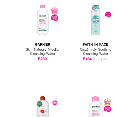
GARNIER
FAITH IN FACE
Skin Naturals Micellar
Cica5 Truly Soothing
Cleansing Water
Cleansing Water
฿289
฿184
฿369
(50%)