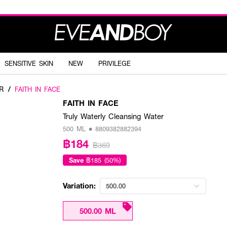
SENSITIVE SKIN
NEW
PRIVILEGE
R
/
FAITH IN FACE
FAITH IN FACE
Truly Waterly Cleansing Water
500 ML • 8809382882394
฿184
฿369
Save
฿185 (50%)
Variation:
500.00
500.00 ML