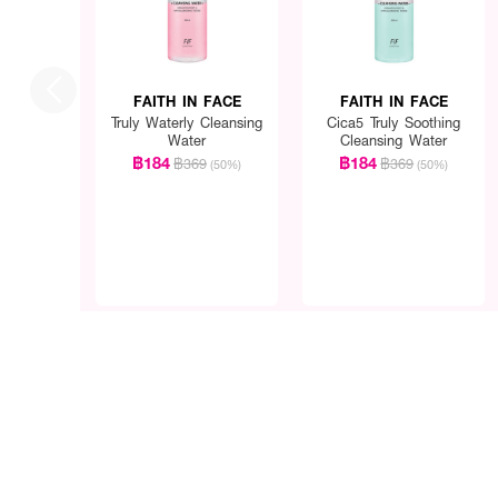
FAITH IN FACE
FAITH IN FACE
Truly Waterly Cleansing
Cica5 Truly Soothing
Water
Cleansing Water
฿184
฿184
฿369
฿369
(50%)
(50%)