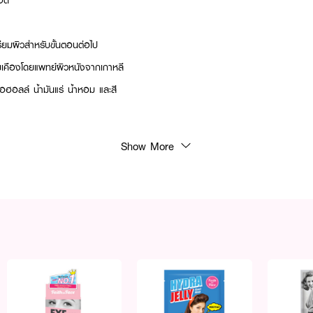
จด
รียมผิวสำหรับขั้นตอนต่อไป
คืองโดยแพทย์ผิวหนังจากเกาหลี
อลล์ น้ำมันแร่ น้ำหอม และสี
Show More
erly Cleansing Water ลงบนสำลีให้ชุ่ม เช็ดเบาๆ ให้ทั่วใบหน้า หรือสามารถใช้เป็นโ