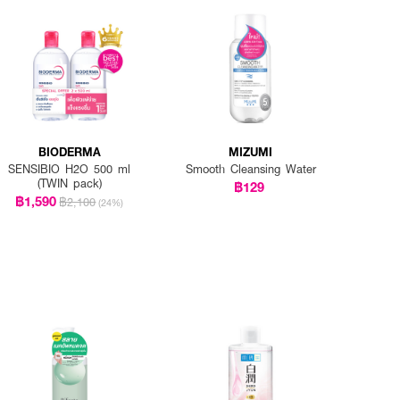
BIODERMA
MIZUMI
SENSIBIO H2O 500 ml
Smooth Cleansing Water
(TWIN pack)
฿129
฿1,590
฿2,100
(24%)