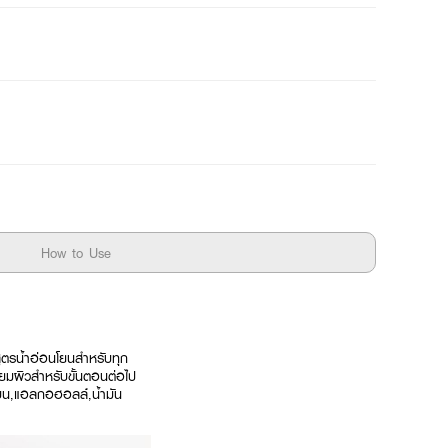
How to Use
ตรน้ำอ่อนโยนสำหรับทุก
ียมผิวสำหรับขั้นตอนต่อไป
บน,แอลกอฮอลล์,น้ำมัน