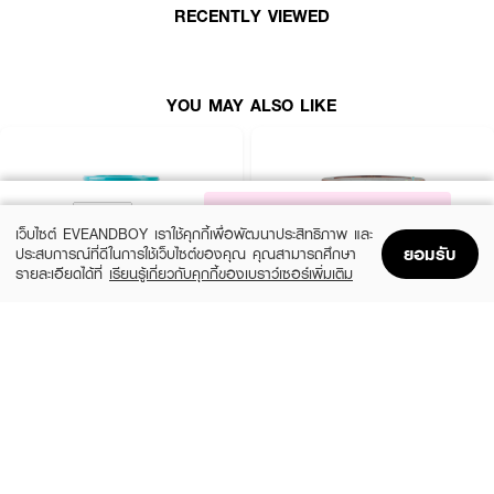
· เลขที่จดแจ้ง 10-1-6700013964
RECENTLY VIEWED
YOU MAY ALSO LIKE
NOTIFY ME
เว็บไซต์ EVEANDBOY เราใช้คุกกี้เพื่อพัฒนาประสิทธิภาพ และ
ยอมรับ
ประสบการณ์ที่ดีในการใช้เว็บไซต์ของคุณ คุณสามารถศึกษา
รายละเอียดได้ที่
เรียนรู้เกี่ยวกับคุกกี้ของเบราว์เซอร์เพิ่มเติม
Home
Home
Promotions
Promotions
Shopping Bag
Shopping Bag
Account
Account
X CUTE ME
CARISTA
Xtra Damage Hair Treatment
Goat Milk Premium Keratin Mask
(31%)
(9%)
฿109
฿345
฿159
฿379
2 Variations
size 500 G