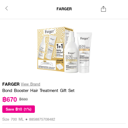
FARGER
FARGER
View Brand
Bond Booster Hair Treatment Gift Set
฿670
฿680
Save
฿10 (1%)
Size 700 ML • 8858875708482