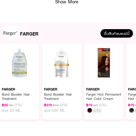
Show More
FARGER
ซื้อสินค้าแบรนด์นี้
ผลลัพธ์ที่ได้ :
FARGER Bond Booster Hair Treatment
ทรีตเมนต์บำรุงผม จากฟาร์เกอร์
อุดมด้วยสารสกัดสุดพรีเมี่ยมนานาชนิด ช่วยบำรุงล้ำลึกถึงแกนผม ให้ผมกลับมา
แข็งแรง นุ่มลื่น มีสุขภาพดี ไม่แห้งเสีย
FARGER
FARGER
FARGER
FAR
Bond Booster Hair
Bond Booster Hair
Farger Hce Permanent
Farg
· เหมาะสำหรับผมที่แห้งเสียจากการทำเคมี
Treatment
Treatment
Hair Color Cream
Hair
(7%)
(3%)
(5%)
฿55
฿379
฿75
฿75
฿59
฿390
฿79
· อุดมด้วยสารสกัดสุดพรีเมี่ยมนานาชนิด
size 50 ML
size 500 ML
5/55
· ช่วยบำรุงล้ำลึกถึงโครงสร้างของแกนผม
· ผมนุ่มลื่นสลวย ไม่ชี้ฟู แลดูมีชีวิตชีวา