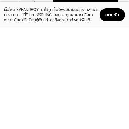
ADD TO BAG
เว็บไซต์ EVEANDBOY เราใช้คุกกี้เพื่อพัฒนาประสิทธิภาพ และ
ยอมรับ
ประสบการณ์ที่ดีในการใช้เว็บไซต์ของคุณ คุณสามารถศึกษา
รายละเอียดได้ที่
เรียนรู้เกี่ยวกับคุกกี้ของเบราว์เซอร์เพิ่มเติม
Home
Home
Promotions
Promotions
Shopping Bag
Shopping Bag
Account
Account
OLAPLEX
X CUTE ME
Nº.0 Intensive Bond Building Hair
Xtra Damage Hair Treatment
Treatment
฿25
฿1,490
size 30 ML
size 155 ML
HAIR IT
TSUBAKI