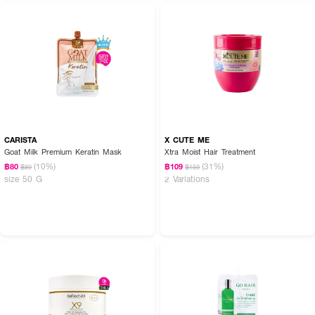
CARISTA
X CUTE ME
Goat Milk Premium Keratin Mask
Xtra Moist Hair Treatment
(10%)
(31%)
฿80
฿109
฿89
฿159
size 50 G
2 Variations