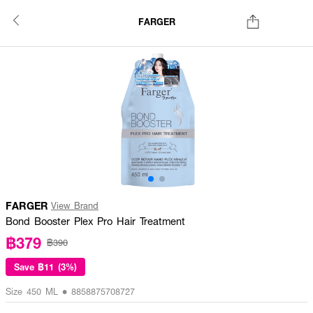
FARGER
FARGER
View Brand
Bond Booster Plex Pro Hair Treatment
฿379
฿390
Save
฿11 (3%)
Size 450 ML • 8858875708727