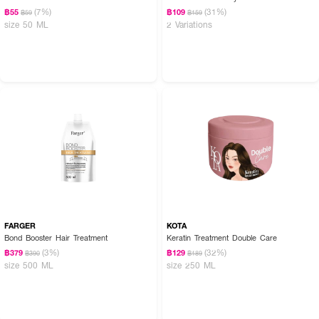
(7%)
(31%)
฿55
฿109
฿59
฿159
size 50 ML
2 Variations
FARGER
KOTA
Bond Booster Hair Treatment
Keratin Treatment Double Care
(3%)
(32%)
฿379
฿129
฿390
฿189
size 500 ML
size 250 ML