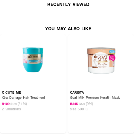
RECENTLY VIEWED
● คุณสมบัติหลัก:
— เทคโนโลยี: Arvira Nano Technology
— การบำรุง: สูตรบำรุงพร้อมปกป้อง 2 ชั้น
YOU MAY ALSO LIKE
— การฟื้นฟู: ฟื้นบำรุงพันธะแกนผม (Plex) และ เคลือบปิดเกล็ดผม
— ผลลัพธ์ด่วน: ผมนุ่มสลวย เงางาม มีน้ำหนัก ไม่ชี้ฟู ภายใน 1 นาที
— การปกป้อง: ปกป้อง รังสี UV และ ความร้อนได้ถึง 260 องศา
● ส่วนผสมสำคัญ:
— บำรุงล้ำลึก: มีส่วนผสมบำรุงเข้มข้น เช่น Shea Butter, Argania Spinosa
Kernel Oil (น้ำมันอาร์แกน), Hydrolyzed Wheat Protein และ Olea Europaea
(Olive) Fruit Oil
— Plex Technology: มีส่วนผสมอย่าง Bis-Aminopropyl Diglycol Dimaleate
X CUTE ME
CARISTA
ช่วยฟื้นบำรุงพันธะผม
Xtra Damage Hair Treatment
Goat Milk Premium Keratin Mask
(31%)
(9%)
฿109
฿345
฿159
฿379
● การใช้งาน:
2 Variations
size 500 G
— ความถี่: สามารถ ใช้ได้ทุกวัน แทนครีมนวด
— เลขที่ใบรับแจ้ง: 10-2-6800019825