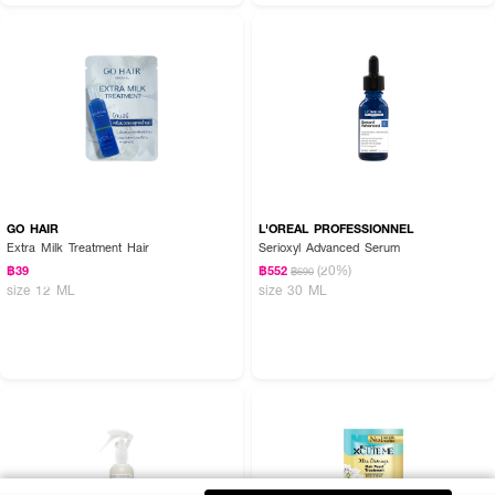
GO HAIR
L'OREAL PROFESSIONNEL
Extra Milk Treatment Hair
Serioxyl Advanced Serum
(20%)
฿39
฿552
฿690
size 12 ML
size 30 ML