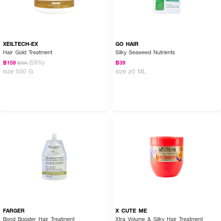
XEILTECH-EX
GO HAIR
Hair Gold Treatment
Silky Seaweed Nutrients
How To Use:
(59%)
฿159
฿39
฿390
● ขั้นตอน:
size 500 G
size 20 ML
— หลังทำความสะอาดเส้นผมด้วยแชมพู
— หมักทรีทเม้นท์ทิ้งไว้ประมาณ 1-5 นาที
— ล้างออกด้วยน้ำสะอาด
— สามารถใช้แทนครีมนวดได้
🌟 บอนด์ บูสเตอร์ สูตรเข้มข้น! ฟื้นผมเสีย บำรุง 2 ชั้น ล็อคผมให้นุ่มลื่น เงา
งาม และปกป้องความร้อนได้ถึง 260 องศา ในเวลาแค่ 1 นาที! 💯
FARGER
X CUTE ME
Bond Booster Hair Treatment
Xtra Volume & Silky Hair Treatment