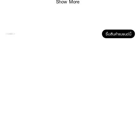
Show More
ซื้อสินค้าแบรนด์นี้
ผลลัพธ์ที่ได้:
ทรีทเม้นท์ที่คิดค้นโดยผู้เชี่ยวชาญด้วย นวัตกรรม Arvira Nano Technology สูตร
บำรุงพร้อม ปกป้องถึง 2 ชั้น! ฟื้นบำรุงพันธะแกนผม และ เคลือบปิดเกล็ดผม ใน
ขั้นตอนเดียว ให้ผมนุ่มสลวย เงางาม มีน้ำหนัก ไม่ชี้ฟู ผมแลดูสุขภาพดี ภายใน 1
นาที