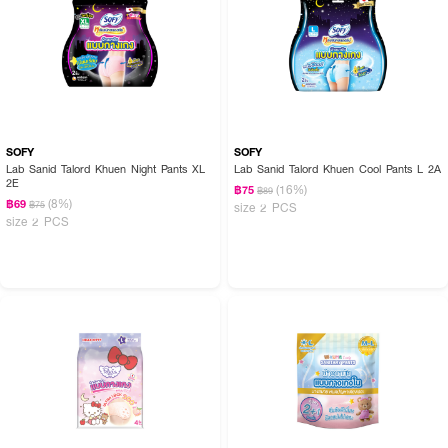
SOFY
SOFY
Lab Sanid Talord Khuen Night Pants XL
Lab Sanid Talord Khuen Cool Pants L 2A
2E
(16%)
฿75
฿89
(8%)
฿69
฿75
size 2 PCS
size 2 PCS