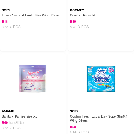
SOFY
BCOMFY
Than Charcoal Fresh Slim Wing 23cm.
Comfort Pants M
฿18
฿89
size 4 PCS
size 3 PCS
AMAME
SOFY
Sanitary Panties size XL
Cooling Fresh Extra Day SuperSlim0.1
Wing 25cm.
(29%)
฿49
฿69
฿39
size 2 PCS
size 6 PCS