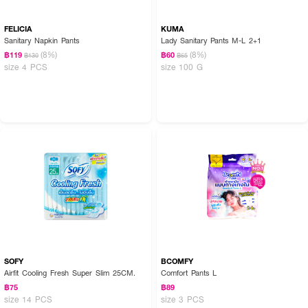
FELICIA
KUMA
Sanitary Napkin Pants
Lady Sanitary Pants M-L 2+1
(8%)
(8%)
฿119
฿60
฿130
฿65
size 4 PCS
size 100 G
SOFY
BCOMFY
Airfit Cooling Fresh Super Slim 25CM.
Comfort Pants L
฿75
฿89
size 14 PCS
size 3 PCS