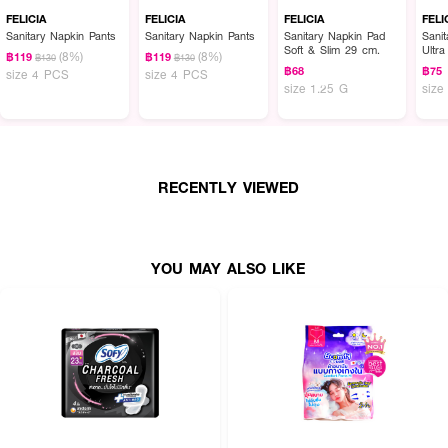
FELICIA
FELICIA
FELICIA
FELI
Sanitary Napkin Pants
Sanitary Napkin Pants
Sanitary Napkin Pad
Sani
Soft & Slim 29 cm.
Ultr
(8%)
(8%)
฿119
฿119
฿130
฿130
cm.
฿68
฿75
size 4 PCS
size 4 PCS
size 1.25 G
size
RECENTLY VIEWED
YOU MAY ALSO LIKE