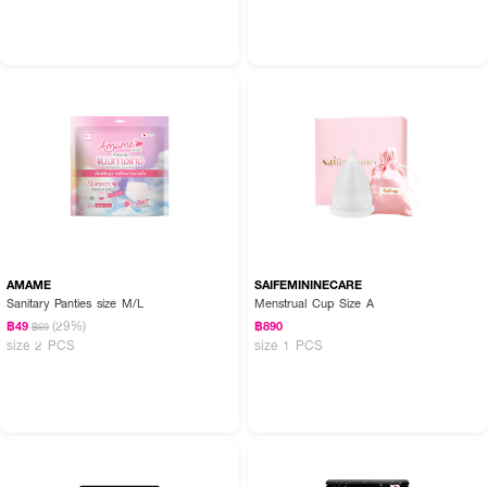
AMAME
SAIFEMININECARE
Sanitary Panties size M/L
Menstrual Cup Size A
(29%)
฿49
฿890
฿69
size 2 PCS
size 1 PCS