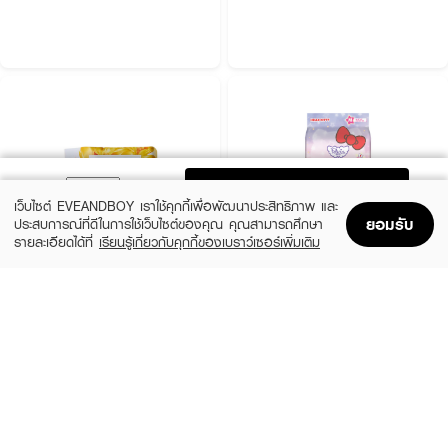
ADD TO BAG
เว็บไซต์ EVEANDBOY เราใช้คุกกี้เพื่อพัฒนาประสิทธิภาพ และ
ยอมรับ
ประสบการณ์ที่ดีในการใช้เว็บไซต์ของคุณ คุณสามารถศึกษา
รายละเอียดได้ที่
เรียนรู้เกี่ยวกับคุกกี้ของเบราว์เซอร์เพิ่มเติม
Home
Home
Promotions
Promotions
Shopping Bag
Shopping Bag
Account
Account
DONNA
FELICIA
Panty Liner 16 Cm. 20 Pcs.
Sanitary Napkin Pants
(20%)
(8%)
฿36
฿119
฿45
฿130
size 20 PCS
size 4 PCS