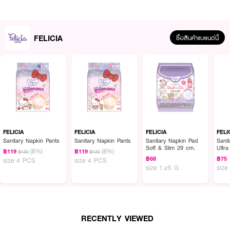
· กาวแน่น มั่นใจ ไม่ทำร้ายชุดชั้นใน
FELICIA
How To Use :
ซื้อสินค้าแบรนด์นี้
· เป็นผ้าอนามัยชนิดใช้ภายนอก เพื่อรองรับประจำเดือน
· ลอกแถบกระดาษออก แล้วทาบด้านแถบกาวติดกับกางเกงชั้นใน
· ข้อแนะนำ เพื่อสุขอนามัย ควรเปลี่ยนผ้าอนามัยทุก 3 - 4 ชั่วโมง
· หยุดใช้ทันทีเมื่อเกิดอาการแพ้
FELICIA
FELICIA
FELICIA
FELI
Sanitary Napkin Pants
Sanitary Napkin Pants
Sanitary Napkin Pad
Sani
Soft & Slim 29 cm.
Ultr
(8%)
(8%)
฿119
฿119
฿130
฿130
cm.
฿68
฿75
size 4 PCS
size 4 PCS
size 1.25 G
size
RECENTLY VIEWED