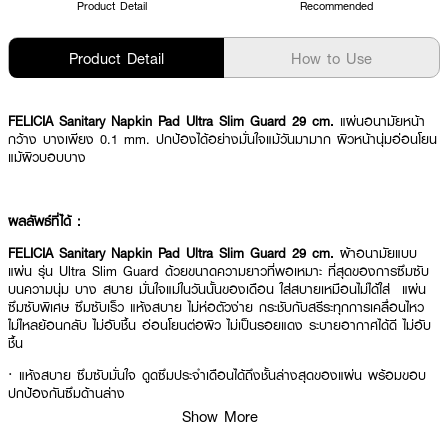
Product Detail
Recommended
Product Detail
How to Use
FELICIA Sanitary Napkin Pad Ultra Slim Guard 29 cm.
แผ่นอนามัยหน้า
กว้าง บางเพียง 0.1 mm. ปกป้องได้อย่างมั่นใจแม้วันมามาก ผิวหน้านุ่มอ่อนโยน
แม้ผิวบอบบาง
ผลลัพธ์ที่ได้ :
FELICIA Sanitary Napkin Pad Ultra Slim Guard 29 cm.
ผ้าอนามัยแบบ
แผ่น รุ่น Ultra Slim Guard ด้วยขนาดความยาวที่พอเหมาะ ที่สุดของการซึมซับ
บนความนุ่ม บาง สบาย มั่นใจแม่ในวันนั้นของเดือน ใส่สบายเหมือนไม่ได้ใส่ แผ่น
ซึมซับพิเศษ ซึมซับเร็ว แห้งสบาย ไม่ห่อตัวง่าย กระชับกับสรีระทุกการเคลื่อนไหว
ไม่ไหลย้อนกลับ ไม่อับชื้น อ่อนโยนต่อผิว ไม่เป็นรอยแดง ระบายอากาศได้ดี ไม่อับ
ชื้น
· แห้งสบาย ซึมซับมั่นใจ ดูดซึมประจำเดือนได้ถึงชั้นล่างสุดของแผ่น พร้อมขอบ
ปกป้องกันซึมด้านล่าง
Show More
· สัมผัสผิวหน้านุ่ม อ่อนโยน ถนอมผิว แม้ผิวบอบบาง