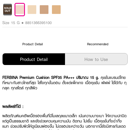
SOLD
OUT
Size 15 G • 8851366395100
Product Detail
Recommended
Product Detail
How to Use
FERBINA Premium Cushion SPF35 PA+++ ปริมาณ 15 g.
คุชชั่นแบรนด์ไทย
ที่เหมาะกับสาวไทยที่สุด ใส่ใจทุกขั้นตอน ตั้งแต่แพ็กเกจ เนื้อคุชชั่น พัฟฟ์ ใช้ได้กับ ทุ
กลุค ทุกสไตล์ ทุกสีผิว
ผลลัพธ์ที่ได้ :
ผลิตภัณฑ์เมคอัพเนื้อรองพื้นที่มีโมเลกุลขนาดเล็ก เน้นความบางเบา ให้ความปกปิด
แต่ดูเป็นธรรมชาติ และยังช่วยควบคุมความมัน ติดทน ไม่เยิ้ม เนื้อคุชชั่นกึ่งฉ่ำกึ่ง
แมท ช่วยปรับผิวให้ดูเนียนผ่องขึ้น ไม่ดรอประหว่างวัน นอกจากนี้ยังมีสารกันแดด