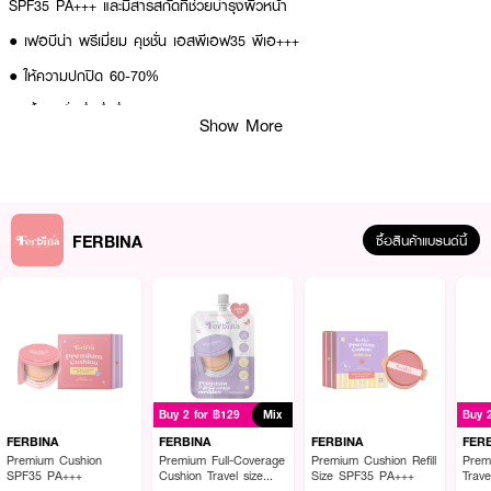
SPF35 PA+++ และมีสารสกัดที่ช่วยบำรุงผิวหน้า
● เฟอบีน่า พรีเมี่ยม คุชชั่น เอสพีเอฟ35 พีเอ+++
● ให้ความปกปิด 60-70%
● เนื้อคุชชั่นกึ่งฉ่ำกึ่งแมท
Show More
● ควบคุมความมัน ติดทน ไม่เยิ้ม
● ปรับผิวให้ดูเนียนผ่องขึ้น
● ไม่ดรอประหว่างวัน
FERBINA
ซื้อสินค้าแบรนด์นี้
● SPF35 PA+++
● FDA Registration no. 16-4-6600000466
สี
● NO.01 - LIGHT NATURAL : เหมาะกับสีผิวขาวอมชมพู● Light Natural
Buy 2 for ฿129
Mix
Buy 
● NO.02 - VANILLA : เหมาะกับสีผิวขาวเหลือง
FERBINA
FERBINA
FERBINA
FER
Premium Cushion
Premium Full-Coverage
Premium Cushion Refill
Prem
● NO.03 - SAND NATURAL : เหมาะกับผิวสองสีหรือผิวน้ำผึ้ง
SPF35 PA+++
Cushion Travel size
Size SPF35 PA+++
Trav
SPF50 PA+++
PA++