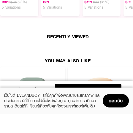
● NO.04 - HONEY : เหมาะกับสีผิวเข้ม
(23%)
(31%)
฿329
฿89
฿199
฿89
฿429
฿289
5 Variations
5 Variations
5 Variations
5 Va
How to Use :
ใช้สำหรับทาลงบนใบหน้า เพื่อให้สีผิวดูสม่ำเสมอ
RECENTLY VIEWED
YOU MAY ALSO LIKE
ADD TO BAG
เว็บไซต์ EVEANDBOY เราใช้คุกกี้เพื่อพัฒนาประสิทธิภาพ และ
ยอมรับ
ประสบการณ์ที่ดีในการใช้เว็บไซต์ของคุณ คุณสามารถศึกษา
รายละเอียดได้ที่
เรียนรู้เกี่ยวกับคุกกี้ของเบราว์เซอร์เพิ่มเติม
Home
Home
Promotions
Promotions
Shopping Bag
Shopping Bag
Account
Account
LANEIGE
SKINTIFIC MAKEUP
Neo Cushion Matte 13N1 15G*2 (23
Cover All Perfect Cushion SPF35