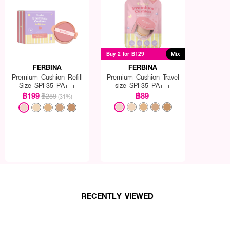
Buy 2 for ฿129
Mix
FERBINA
FERBINA
Premium Cushion Refill
Premium Cushion Travel
Size SPF35 PA+++
size SPF35 PA+++
฿199
฿89
฿289
(31%)
RECENTLY VIEWED