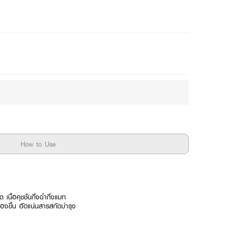
Mix
Buy 2 for ฿129
How to Use
เนื้อคุชชั่นกึ่งฉ่ำกึ่งแมท
่องขึ้น อัดแน่นสารสกัดบำรุง