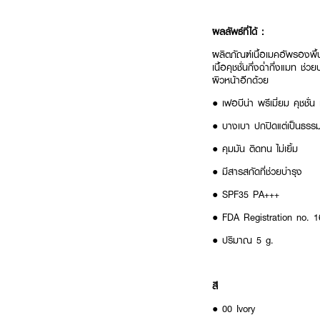
ผลลัพธ์ที่ได้ :
ผลิตภัณฑ์เนื้อเมคอัพรองพื้
เนื้อคุชชั่นกึ่งฉ่ำกึ่งแมท 
ผิวหน้าอีกด้วย
● เฟอบีน่า พรีเมี่ยม คุชชั
● บางเบา ปกปิดแต่เป็นธรรม
● คุมมัน ติดทน ไม่เยิ้ม
● มีสารสกัดที่ช่วยบำรุง
● SPF35 PA+++
● FDA Registration no. 
● ปริมาณ 5 g.
สี
● 00 Ivory