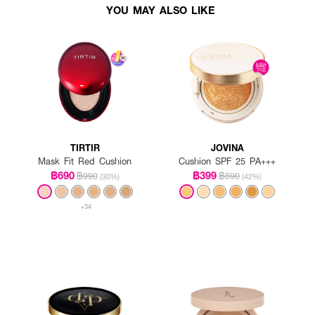
YOU MAY ALSO LIKE
TIRTIR
JOVINA
Mask Fit Red Cushion
Cushion SPF 25 PA+++
฿690
฿399
฿990
฿690
(30%)
(42%)
+34