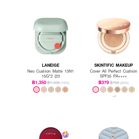
LANEIGE
SKINTIFIC MAKEUP
Neo Cushion Matte 13N1
Cover All Perfect Cushion
15G*2 (23
SPF35 PA++++
฿1,350
฿379
฿1,500
฿759
(10%)
(50%)
+4