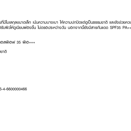
นที่มีโมเลกุลขนาดเล็ก เน้นความบางเบา ให้ความปกปิดแต่ดูเป็นธรรมชาติ และยังช่วยควบ
ช่วยปรับผิวให้ดูเนียนผ่องขึ้น ไม่ดรอประหว่างวัน นอกจากนี้ยังมีสารกันแดด SPF35 PA+
่น เอสพีเอฟ 35 พีเอ+++
ชาติ
16-4-6600000466