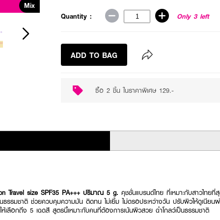
Mix
Buy 2 for ฿129
Quantity :
Only 3 left
ADD TO BAG
ซื้อ 2 ชิ้น ในราคาพิเศษ 129.-
n Travel size SPF35 PA+++ ปริมาณ 5 g.
คุชชั่นแบรนด์ไทย ที่เหมาะกับสาวไทยที่สุด 
็นธรรมชาติ ช่วยควบคุมความมัน ติดทน ไม่เยิ้ม ไม่ดรอประหว่างวัน ปรับผิวให้ดูเนียนผ
ห้เลือกถึง 5 เฉดสี สูตรนี้เหมาะกับคนที่ต้องการเน้นผิวสวย ฉ่ำโกลว์เป็นธรรมชาติ