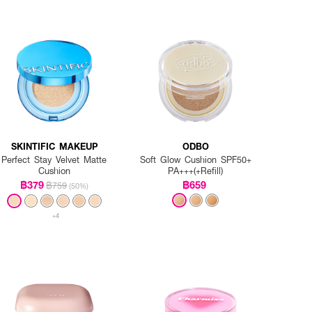
SKINTIFIC MAKEUP
ODBO
Perfect Stay Velvet Matte
Soft Glow Cushion SPF50+
Cushion
PA+++(+Refill)
฿379
฿659
฿759
(50%)
+4