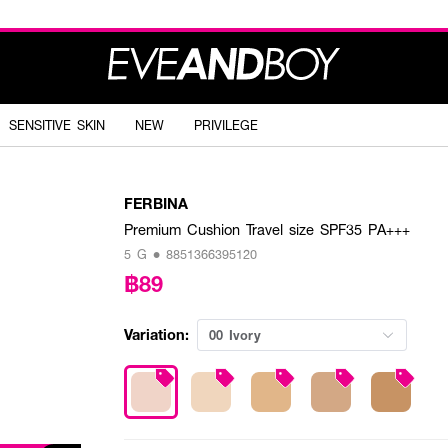
SENSITIVE SKIN
NEW
PRIVILEGE
FERBINA
Premium Cushion Travel size SPF35 PA+++
5 G • 8851366395120
฿89
Variation:
00 Ivory