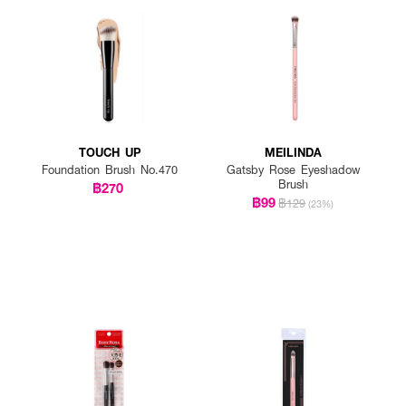
TOUCH UP
MEILINDA
Foundation Brush No.470
Gatsby Rose Eyeshadow
Brush
฿270
฿99
฿129
(23%)