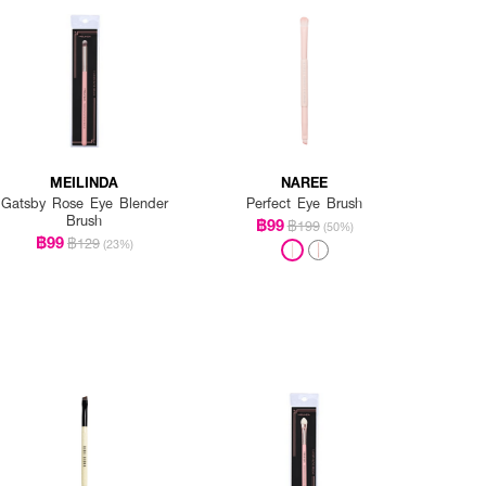
MEILINDA
NAREE
Gatsby Rose Eye Blender
Perfect Eye Brush
Brush
฿99
฿199
(50%)
฿99
฿129
(23%)