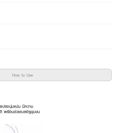
How to Use
แปรงนุ่มแน่น มีความ
าติ พร้อมช่วยเบลอรูขุมขน