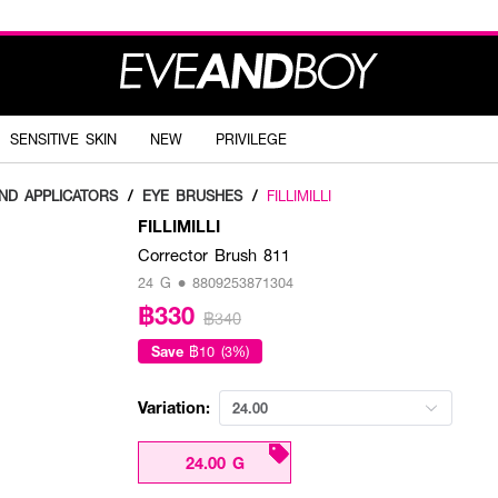
SENSITIVE SKIN
NEW
PRIVILEGE
ND APPLICATORS
/
EYE BRUSHES
/
FILLIMILLI
FILLIMILLI
Corrector Brush 811
24 G • 8809253871304
฿330
฿340
Save
฿10 (3%)
Variation:
24.00
24.00 G