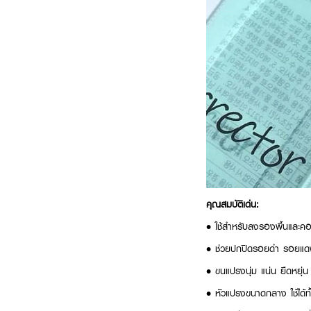
คุณสมบัติเด่น:
• ใช้สำหรับลงรองพื้นและคอ
• ช่วยปกปิดรอยดำ รอยแดงไ
• ขนแปรงนุ่ม แน่น ยืดหยุ่น 
• หัวแปรงขนาดกลาง ใช้ได้ทั้