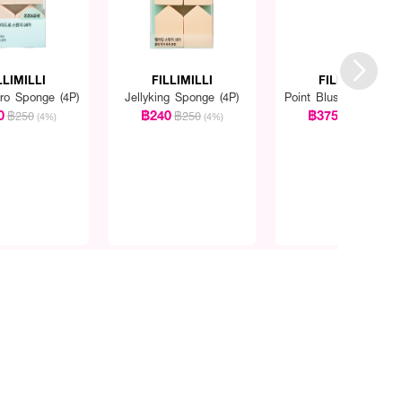
LLIMILLI
FILLIMILLI
FILLIMILLI
dro Sponge (4P)
Jellyking Sponge (4P)
Point Blusher Brush 
0
฿240
฿375
฿250
฿250
฿395
(4%)
(4%)
(5%)