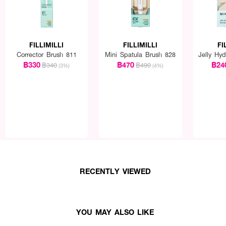
FILLIMILLI
FILLIMILLI
FI
Corrector Brush 811
Mini Spatula Brush 828
Jelly Hy
฿330
฿470
฿24
฿340
฿490
(3%)
(4%)
RECENTLY VIEWED
YOU MAY ALSO LIKE