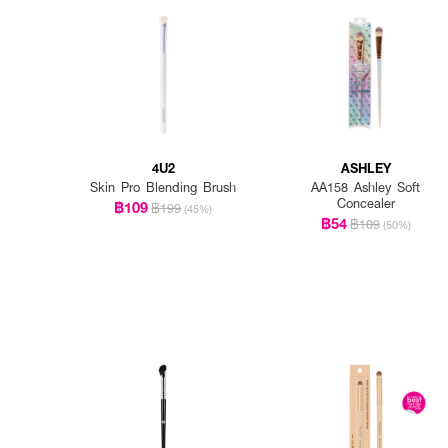
4U2
ASHLEY
Skin Pro Blending Brush
AA158 Ashley Soft
Concealer
฿109
฿199
(45%)
฿54
฿109
(50%)