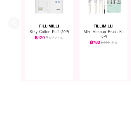
FILLIMILLI
FILLIMILLI
Silky Cotton Puff (80P)
Mini Makeup Brush Kit
(5P)
฿120
฿135
(11%)
฿780
฿850
(8%)