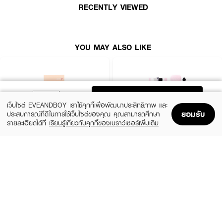
RECENTLY VIEWED
YOU MAY ALSO LIKE
ADD TO BAG
เว็บไซต์ EVEANDBOY เราใช้คุกกี้เพื่อพัฒนาประสิทธิภาพ และ
ยอมรับ
ประสบการณ์ที่ดีในการใช้เว็บไซต์ของคุณ คุณสามารถศึกษา
รายละเอียดได้ที่
เรียนรู้เกี่ยวกับคุกกี้ของเบราว์เซอร์เพิ่มเติม
Home
Home
Promotions
Promotions
Shopping Bag
Shopping Bag
Account
Account
ASHLEY
SIVANNA
AA192 Ashley Peachy Brush Set
Colors Brush Pink
(31%)
(39%)
฿179
฿79
฿259
฿129
size 0
size 3 G
ภายในเซ็ตประกอบด้วย
• แปรงปัดแก้ม – สำหรับปัดบริเวณโหนกแก้ม ให้พวงแก้มดูมีชีวิตชีวา