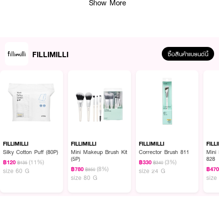
Show More
FILLIMILLI
ซื้อสินค้าแบรนด์นี้
คุณสมบัติเด่น
• เซ็ตแปรงขนาดเล็ก เหมาะสำหรับพกพา
FILLIMILLI
FILLIMILLI
FILLIMILLI
FILL
• ขนแปรงนุ่ม ไม่บาดผิว ใช้งานง่าย
Silky Cotton Puff (80P)
Mini Makeup Brush Kit
Corrector Brush 811
Mini
(5P)
828
(11%)
(3%)
฿120
฿330
฿135
฿340
• ครบทุกฟังก์ชันการแต่งหน้า ตั้งแต่ปัดแก้ม ลงอายแชโดว์ ไปจนถึงเขียนคิ้ว
(8%)
฿780
฿47
฿850
size 60 G
size 24 G
size 80 G
size
• เหมาะสำหรับทั้งมือใหม่และมืออาชีพ