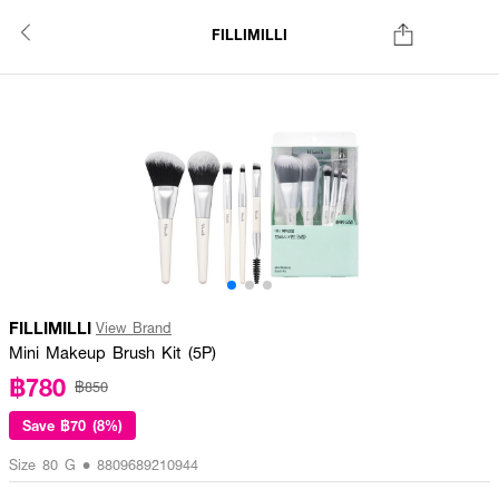
FILLIMILLI
FILLIMILLI
View Brand
Mini Makeup Brush Kit (5P)
฿780
฿850
Save
฿70 (8%)
Size 80 G • 8809689210944