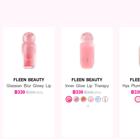
FLEEN BEAUTY
FLEEN BEAUTY
FLE
Glassian Blur Glowy Lip
Inner Glow Lip Therapy
Hya Plum
฿339
฿339
฿33
฿359
฿359
(6%)
(6%)
+2