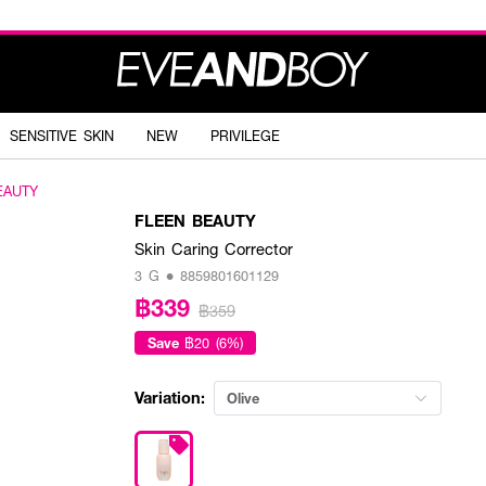
SENSITIVE SKIN
NEW
PRIVILEGE
EAUTY
FLEEN BEAUTY
Skin Caring Corrector
3 G • 8859801601129
฿339
฿359
Save
฿20 (6%)
Variation:
Olive