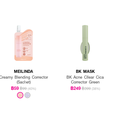
MEILINDA
BK MASK
Creamy Blending Corrector
BK Acne Cllear Cica
(Sachet)
Corrector Green
฿59
฿249
฿99
฿399
(40%)
(38%)