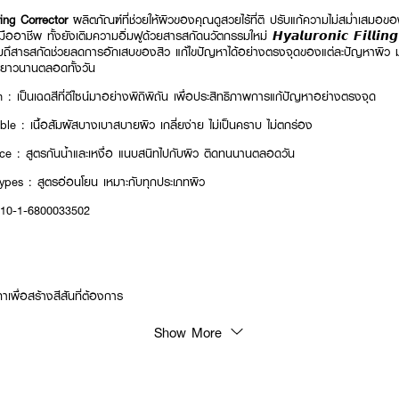
ng Corrector
ผลิตภัณฑ์ที่ช่วยให้ผิวของคุณดูสวยไร้ที่ติ ปรับแก้ความไม่สม่ำเส
าชีพ ทั้งยังเติมความอิ่มฟูด้วยสารสกัดนวัตกรรมใหม่ 𝙃𝙮𝙖𝙡𝙪𝙧𝙤𝙣𝙞𝙘 𝙁𝙞𝙡𝙡𝙞𝙣
รวมถึสารสกัดช่วยลดการอักเสบของสิว แก้ไขปัญหาได้อย่างตรงจุดของแต่ละปัญหาผิว มอ
ทนยาวนานตลอดทั้งวัน
 : เป็นเฉดสีที่ดีไซน์มาอย่างพิถิพิถัน เพื่อประสิทธิภาพการแก้ปัญหาอย่างตรงจุด
e : เนื้อสัมผัสบางเบาสบายผิว เกลี่ยง่าย ไม่เป็นคราบ ไม่ตกร่อง
e : สูตรกันน้ำและเหงื่อ แนบสนิทไปกับผิว ติดทนนานตลอดวัน
types : สูตรอ่อนโยน เหมาะกับทุกประเภทผิว
: 10-1-6800033502
ทาเพื่อสร้างสีสันที่ต้องการ
Show More