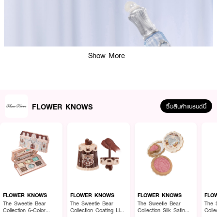
Show More
FLOWER KNOWS
ซื้อสินค้าแบรนด์นี้
FLOWER KNOWS
FLOWER KNOWS
FLOWER KNOWS
FLO
The Sweetie Bear
The Sweetie Bear
The Sweetie Bear
The 
Collection 6-Color
Collection Coating Lip
Collection Silk Satin
Coll
Makeup Palette
Jelly
Blush
Mirro