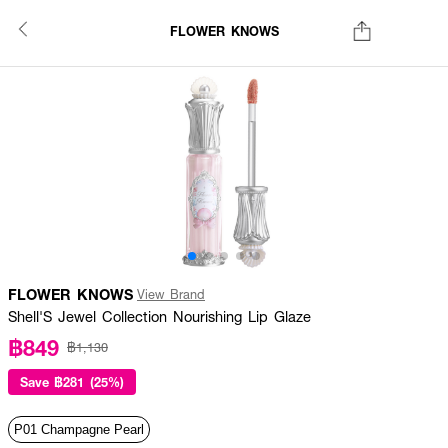
FLOWER KNOWS
FLOWER KNOWS
View Brand
Shell'S Jewel Collection Nourishing Lip Glaze
฿849
฿1,130
Save
฿281 (25%)
P01 Champagne Pearl