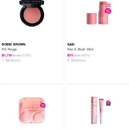
BOBBI BROWN
SASI
Pot Rouge
Kiss & Blush Stick
(10%)
(46%)
฿1,710
฿75
฿1,900
฿139
7 Variations
8 Variations