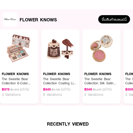
FLOWER KNOWS
ซื้อสินค้าแบรนด์นี้
FLOWER KNOWS
FLOWER KNOWS
FLOWER KNOWS
FLO
The Sweetie Bear
The Sweetie Bear
The Sweetie Bear
The 
Collection 6-Color
Collection Coating Lip
Collection Silk Satin
Coll
Makeup Palette
Jelly
Blush
Mirro
(25%)
(25%)
(25%)
฿979
฿849
฿949
฿95
฿1,310
฿1,130
฿1,270
3 Variations
9 Variations
5 Variations
3 Va
RECENTLY VIEWED