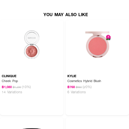
YOU MAY ALSO LIKE
CLINIQUE
KYLIE
Cheek Pop
Cosmetics Hybrid Blush
(10%)
(20%)
฿1,080
฿768
฿1,200
฿960
14 Variations
6 Variations