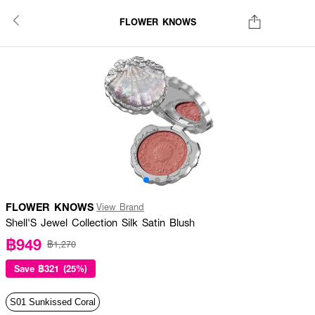
FLOWER KNOWS
FLOWER KNOWS
View Brand
Shell'S Jewel Collection Silk Satin Blush
฿949
฿1,270
Save
฿321 (25%)
S01 Sunkissed Coral