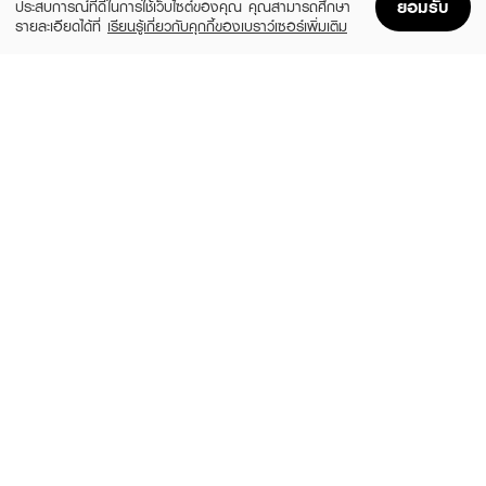
ยอมรับ
ประสบการณ์ที่ดีในการใช้เว็บไซต์ของคุณ คุณสามารถศึกษา
รายละเอียดได้ที่
เรียนรู้เกี่ยวกับคุกกี้ของเบราว์เซอร์เพิ่มเติม
Home
Home
Promotions
Promotions
Shopping Bag
Shopping Bag
Account
Account
CUTE PRESS
SIVANNA
Nonstop Ombre Blush
Cookie Baked Blush
฿290
฿249
3 Variations
3 Variations
MELLME
4U2
Jam Cheek 01
Heart Blush
(40%)
฿69
฿179
฿299
4 Variations
No.01