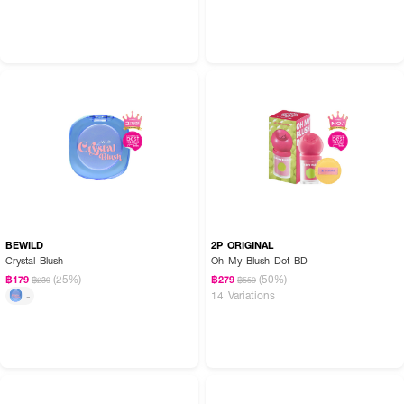
BEWILD
2P ORIGINAL
Crystal Blush
Oh My Blush Dot BD
(25%)
(50%)
฿179
฿279
฿239
฿559
14 Variations
-