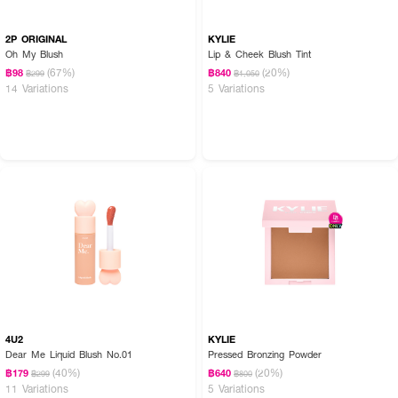
2P ORIGINAL
KYLIE
Oh My Blush
Lip & Cheek Blush Tint
(67%)
(20%)
฿98
฿840
฿299
฿1,050
14 Variations
5 Variations
4U2
KYLIE
Dear Me Liquid Blush No.01
Pressed Bronzing Powder
(40%)
(20%)
฿179
฿640
฿299
฿800
11 Variations
5 Variations