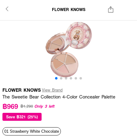
FLOWER KNOWS
FLOWER KNOWS
View Brand
The Sweetie Bear Collection 4-Color Concealer Palette
฿969
Only 3 left
฿1,290
Save
฿321 (25%)
01 Strawberry White Chocolate