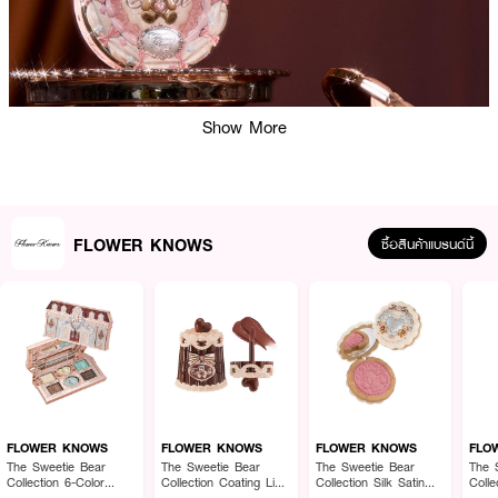
Show More
FLOWER KNOWS
ซื้อสินค้าแบรนด์นี้
ผลลัพธ์ที่ได้:
FLOWER KNOWS 4-Color Concealer Palette ช่วยให้คุณจัดการกับปัญหาผิว
ได้อย่างง่ายดาย โดยมีเนื้อคอนซีลเลอร์ที่นุ่มลื่นและเกลี่ยง่าย ไม่ทำให้เกิดการติดขัด
FLOWER KNOWS
FLOWER KNOWS
FLOWER KNOWS
FLO
หรือเป็นร่อง โดยเฉพาะช่วงใต้ตา ช่วยให้การปกปิดเป็นไปอย่างมีประสิทธิภาพ ตั้งแต่
The Sweetie Bear
The Sweetie Bear
The Sweetie Bear
The 
Collection 6-Color
Collection Coating Lip
Collection Silk Satin
Coll
ระดับปานกลางถึงแน่น
Makeup Palette
Jelly
Blush
Mirro