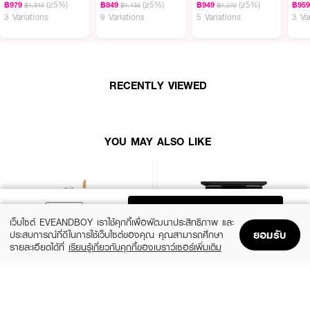
(25%)
(25%)
(25%)
฿979
฿849
฿949
฿95
฿1,310
฿1,130
฿1,270
· ตอบโจทย์สำหรับทุกโทนผิว: มีทั้งหมด 2 โทนสี พร้อมให้คุณเลือกตามความ
3 Variations
9 Variations
5 Variations
3 Va
ต้องการ ทั้งสีสำหรับผิวขาว-ขาวเหลือง และสำหรับผิวธรรมชาติ
· อำพรางรอยได้อย่างมีประสิทธิภาพ: ช่วยทำให้ผิวหน้าดูเรียบเนียน ไม่ว่าจะเป็น
รอยคล้ำใต้ตา รอยดำ หรือแม้กระทั่งรอยสิว
· เนื้อคอนซีลเลอร์ที่ยึดเกาะได้ดี: แม้จะมีความเบาแต่สามารถยึดเกาะผิวได้ดีตลอดวัน
RECENTLY VIEWED
· เหมาะสำหรับทุกกิจกรรม: เหมาะสำหรับแต่งหน้าในทุกโอกาส ไม่ว่าจะเป็นใช้ในชีวิต
ประจำวันหรืองานสำคัญ
YOU MAY ALSO LIKE
· ใช้ง่ายและสะดวกสบาย: ทุกปัญหาผิวในตลับเดียว จะช่วยให้เวลาของคุณสะดวก
และรวดเร็วขึ้น
· FDA Registration no.: 10-2-6800037535
· ปริมาณ: 6.4 g
ADD TO BAG
เว็บไซต์ EVEANDBOY เราใช้คุกกี้เพื่อพัฒนาประสิทธิภาพ และ
ยอมรับ
ประสบการณ์ที่ดีในการใช้เว็บไซต์ของคุณ คุณสามารถศึกษา
รายละเอียดได้ที่
เรียนรู้เกี่ยวกับคุกกี้ของเบราว์เซอร์เพิ่มเติม
Home
Home
Promotions
Promotions
Shopping Bag
Shopping Bag
Account
Account
SRICHAND
MAC
Skin Essential Concealer
Studio Fix Conceal And Correct Palette