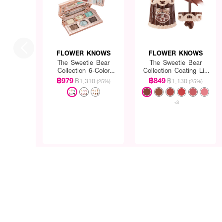
FLOWER KNOWS
FLOWER KNOWS
The Sweetie Bear
The Sweetie Bear
Collection 6-Color
Collection Coating Lip
Makeup Palette
Jelly
฿979
฿849
฿1,310
฿1,130
(25%)
(25%)
+3
How to Use: