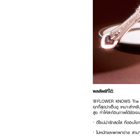
ผลลัพธ์ที่ได้:
🌸FLOWER KNOWS The Sweet
คุกกี้สุดน่าเอ็นดู เหมาะสำห
สูง ทำให้สะท้อนภาพได้ชัดเจ
· ดีไซน์น่ารักสดใส ที่ตอบโจ
· ไม่หนักและพกพาง่าย สามาร