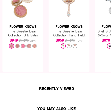
FLOWER KNOWS
FLOWER KNOWS
FLOW
The Sweetie Bear
The Sweetie Bear
Shell'S J
Collection Silk Satin
Collection Hand Held
6-Color 
Blush
Mirror
฿949
฿959
฿979
฿1,270
฿1,070
(25%)
(10%)
RECENTLY VIEWED
YOU MAY ALSO LIKE