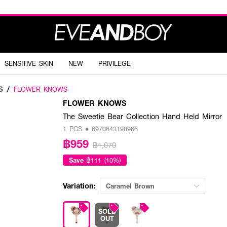
SENSITIVE SKIN
NEW
PRIVILEGE
S
/
FLOWER KNOWS
FLOWER KNOWS
The Sweetie Bear Collection Hand Held Mirror
1 PCS • 6970643198966
฿959
฿1,070
Save
฿111 (10%)
Variation:
Caramel Brown
SOLD
OUT