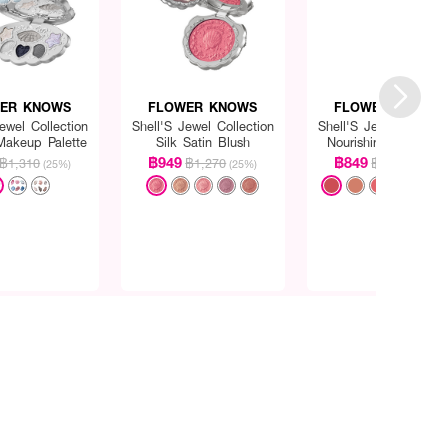
ER KNOWS
FLOWER KNOWS
FLOWER KNOWS
ewel Collection
Shell'S Jewel Collection
Shell'S Jewel Collect
Makeup Palette
Silk Satin Blush
Nourishing Lip Glaz
฿949
฿849
฿1,310
฿1,270
฿1,130
(25%)
(25%)
(25%)
+1