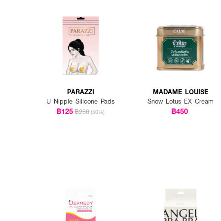
· ใช้กระจกเพื่อเช็คความเรี
· ปรับกระจกในมุมที่สามารถม
· ใช้กระจกนี้ควบคู่กับการแต
· เก็บกระจกในกระเป๋าหรือโต๊ะเ
🌸💫ด้วย FLOWER KNOWS Th
แต่ยังได้สัมผัสถึงความรักและ
PARAZZI
MADAME LOUISE
U Nipple Silicone Pads
Snow Lotus EX Cream
฿125
฿450
฿250
(50%)