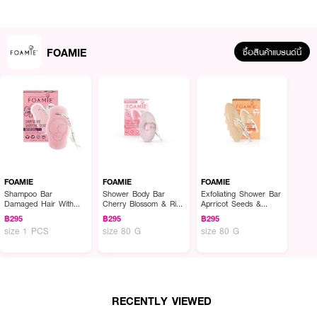
FOAMIE
ซื้อสินค้าแบรนด์นี้
ผลลัพธ์ที่ได้ :
ให้การอาบน้ำสะดวกสบาย มอบผิวสวยสุขภาพดีด้วย
FOAMIE Shower Body
Bar Cherry Blossom & Rice Milk
สบู่อาบน้ำ
ออกแบบรูปทรงให้จับถนัดมือ
FOAMIE
FOAMIE
FOAMIE
และมีส่วนโค้งรับกับรูปทรงมาพร้อมกับเชือกผ้าคอตตอนสำหรับแขวนในห้องน้ำ ที่มี
Shampoo Bar
Shower Body Bar
Exfoliating Shower Bar
Damaged Hair With
Cherry Blossom & Rice
Aprricot Seeds &
ส่วนผสมจากด้วยส่วนผสมจากดอกซากุระ และน้ำนมข้าว มอบผิวนุ่มชุ่มชื้น และ
Hibiscus
Milk
Sheabutter
กระจ่างใส ผลิตด้วยกรรมวิธีสกัดเย็น เพื่อคงคุณค่าสารบำรุงจากธรรมชาติด้วยค่า
฿295
฿295
฿295
size 1 PCS
size 80 G
size 80 G
PH balance ที่เหมาะสมกับผิวหนัง
RECENTLY VIEWED