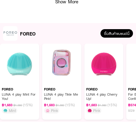
Show More
FOREO
ซื้อสินค้าแบรนด์นี้
ผลลัพธ์ที่ได้:
FOREO LUNA 4 play เครื่องล้างหน้าอัจฉริยะที่คนรักผิวต้องมี! ด้วยเทคโนโลยี
T-Sonic™ pulsations และขนแปรงซิลิโคนที่นุ่มเป็นพิเศษ ช่วยขจัดสิ่งสกปรก
FOREO
FOREO
FOREO
FOR
ความมัน และคราบเครื่องสำอางตกค้างในรูขุมขนได้อย่างหมดจดถึง 99% พร้อม
LUNA 4 play Mint For
LUNA 4 play Tikle Me
LUNA 4 play Cherry
For 
You!
Pink!
Up!
Conf
ทั้งกระตุ้นระบบไหลเวียนน้ำเหลือง ช่วยลดอาการบวม ผิวดูสดใสและสุขภาพดี โหมด
Acid
(15%)
(15%)
(15%)
นวดหน้าแบบ micro-massage ช่วยให้ผิวกระชับ เรียบเนียน และดูอ่อนเยาว์ อีกทั้ง
฿1,683
฿1,683
฿1,683
฿57
฿1,980
฿1,980
฿1,980
size
ยังช่วยเสริมการซึมซาบของสกินแคร์ได้ดียิ่งขึ้น ขนาดกะทัดรัด พกพาสะดวก เหมาะ
Mint
Pink
Pink
สำหรับทุกสภาพผิวแม้ผิวแพ้ง่าย และผ่านการทดสอบทางคลินิกแล้วว่าอ่อนโยนต่อ
ผิว กันน้ำ 100% และสามารถชาร์จซ้ำได้ง่ายดาย ครองใจผู้ใช้งานทั่วโลกในฐานะ
facial cleansing device ที่ครบจบในเครื่องเดียว!