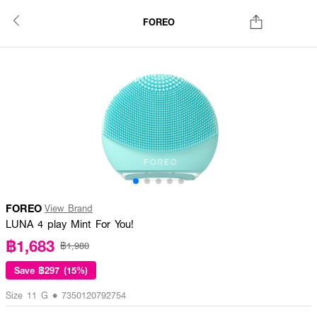
FOREO
FOREO
View Brand
LUNA 4 play Mint For You!
฿1,683
฿1,980
Save
฿297 (15%)
Size 11 G • 7350120792754