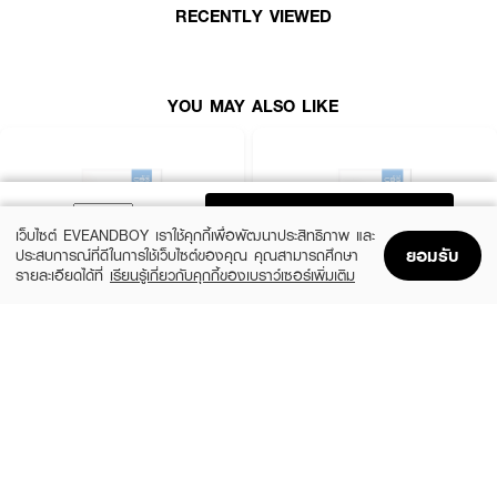
· โฟริโอ ลูนา โฟร์ เพลย์
RECENTLY VIEWED
· ทำความสะอาดผิวหน้าได้ล้ำลึกถึง 99%
· กระตุ้นการไหลเวียนโลหิตและน้ำเหลือง ลดอาการบวม
YOU MAY ALSO LIKE
· นวดกระชับผิวหน้า ให้ผิวเรียบเนียนและดูอ่อนเยาว์
· ขนแปรงซิลิโคนอ่อนโยน เหมาะกับทุกสภาพผิว
· ดีไซน์กะทัดรัด สวยสไตล์สวีเดน พกพาง่าย
ADD TO BAG
เว็บไซต์ EVEANDBOY เราใช้คุกกี้เพื่อพัฒนาประสิทธิภาพ และ
ยอมรับ
ประสบการณ์ที่ดีในการใช้เว็บไซต์ของคุณ คุณสามารถศึกษา
รายละเอียดได้ที่
เรียนรู้เกี่ยวกับคุกกี้ของเบราว์เซอร์เพิ่มเติม
Home
Home
Promotions
Promotions
Shopping Bag
Shopping Bag
Account
Account
CBG DEVICES
CBG DEVICES
Guasha Beam
Skin Warp
(34%)
(45%)
฿990
฿1,195
฿1,490
฿2,190
size 78 G
size 85 G